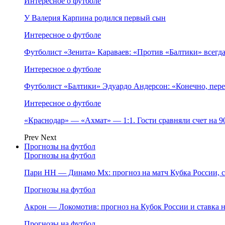
Интересное о футболе
У Валерия Карпина родился первый сын
Интересное о футболе
Футболист «Зенита» Караваев: «Против «Балтики» всегд
Интересное о футболе
Футболист «Балтики» Эдуардо Андерсон: «Конечно, пере
Интересное о футболе
«Краснодар» — «Ахмат» — 1:1. Гости сравняли счет на 
Prev
Next
Прогнозы на футбол
Прогнозы на футбол
Пари НН — Динамо Мх: прогноз на матч Кубка России, ст
Прогнозы на футбол
Акрон — Локомотив: прогноз на Кубок России и ставка на
Прогнозы на футбол