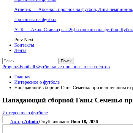
Атлетик — Арсенал: прогноз на футбол, Лига чемпионов, 
Прогнозы на футбол
АТК — Ахал. Ставка (к. 2.26) и прогноз на футбол, Кубо
Prev
Next
Контакты
Лента
Prognoz-Football Футбольные прогнозы от экспертов
Главная
Интересное о футболе
Нападающий сборной Ганы Семеньо признан лучшим игр
Нападающий сборной Ганы Семеньо пр
Интересное о футболе
Автор
Admin
Опубликовано
Июн 18, 2026