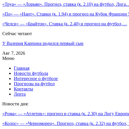
«Труа» — «Лорьян». Прогноз, ставка (к. 2.10) на футбол, Лига
«По» — «Нант». Ставки (к. 1.94) и прогноз на Кубок Франции
«Челси» — «Брайтон». Ставка (к. 2.40) и прогноз на футбол,…
Сейчас читают
У Валерия Карпина родился первый сын
Авг 7, 2026
Меню
Главная
Новости футбола
Интересное о футболе
Прогнозы на футбол
Контакты
Лента
Новости дня:
«Рома» — «Атлетик»: прогноз и ставка (к. 2.30) на Лигу Европ
«Колос» — «Черноморец». Прогноз, ставка (к. 2.32) на футбол,