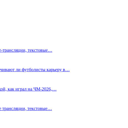
ve-трансляции, текстовые…
нчивают ли футболисты карьеру в…
ой, как играл на ЧМ-2026,…
ve трансляции, текстовые…