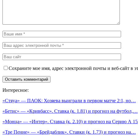
Сохраните мое имя, адрес электронной почты и веб-сайт в э
Интересное:
«Стяуа» — ПАОК: Хозяева выиграли в первом матче 2:1, но…
«Бетис» — «Кривбасс». Ставка (к. 1.81) и прогноз на футбол,…
«Монца» — «Интер». Ставка (к. 2.10) и прогноз на Серию А 1
«Тре Пенне» — «Брейдаблик». Ставки (к. 1.73) и прогноз на…