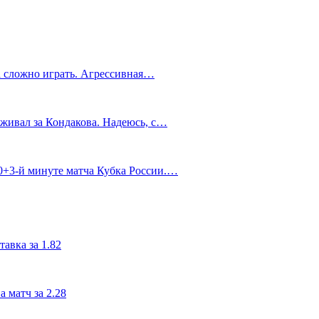
а сложно играть. Агрессивная…
живал за Кондакова. Надеюсь, с…
90+3‑й минуте матча Кубка России.…
авка за 1.82
 матч за 2.28