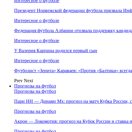
Интересное о футболе
Президент Норвежской федерации футбола призвала Инф
Интересное о футболе
Федерация футбола Албании отозвала поддержку канди
Интересное о футболе
У Валерия Карпина родился первый сын
Интересное о футболе
Футболист «Зенита» Караваев: «Против «Балтики» всегд
Prev
Next
Прогнозы на футбол
Прогнозы на футбол
Пари НН — Динамо Мх: прогноз на матч Кубка России, ст
Прогнозы на футбол
Акрон — Локомотив: прогноз на Кубок России и ставка на
Прогнозы на футбол