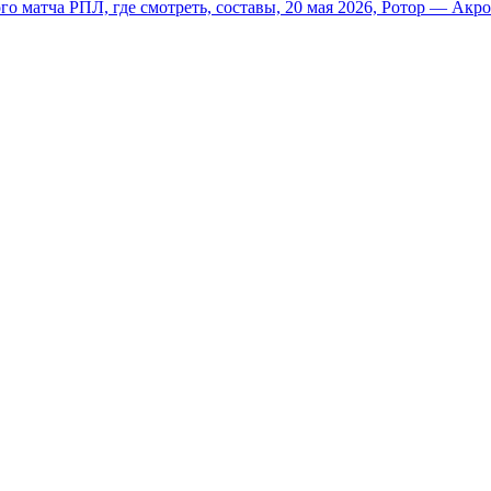
о матча РПЛ, где смотреть, составы, 20 мая 2026, Ротор — Акр