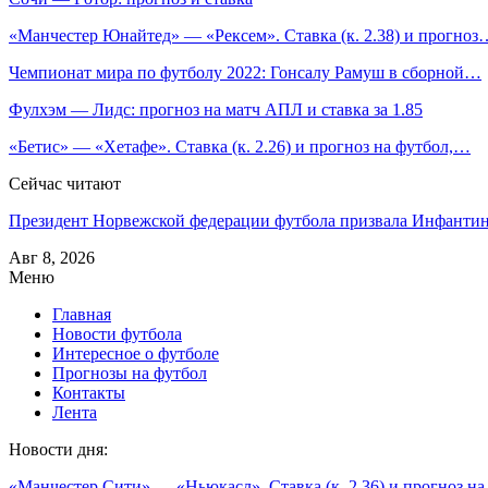
«Манчестер Юнайтед» — «Рексем». Ставка (к. 2.38) и прогноз
Чемпионат мира по футболу 2022: Гонсалу Рамуш в сборной…
Фулхэм — Лидс: прогноз на матч АПЛ и ставка за 1.85
«Бетис» — «Хетафе». Ставка (к. 2.26) и прогноз на футбол,…
Сейчас читают
Президент Норвежской федерации футбола призвала Инфант
Авг 8, 2026
Меню
Главная
Новости футбола
Интересное о футболе
Прогнозы на футбол
Контакты
Лента
Новости дня:
«Манчестер Сити» — «Ньюкасл». Ставка (к. 2.36) и прогноз на