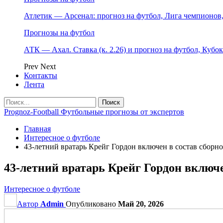
Атлетик — Арсенал: прогноз на футбол, Лига чемпионов, 
Прогнозы на футбол
АТК — Ахал. Ставка (к. 2.26) и прогноз на футбол, Кубо
Prev
Next
Контакты
Лента
Prognoz-Football Футбольные прогнозы от экспертов
Главная
Интересное о футболе
43‑летний вратарь Крейг Гордон включен в состав сбор
43‑летний вратарь Крейг Гордон включ
Интересное о футболе
Автор
Admin
Опубликовано
Май 20, 2026