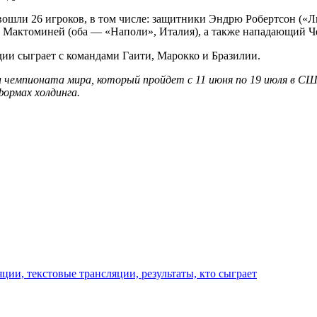
вошли 26 игроков, в том числе: защитники Эндрю Робертсон («
 Мактоминей (оба — «Наполи», Италия), а также нападающий Че
ии сыграет с командами Гаити, Марокко и Бразилии.
чемпионата мира, который пройдет c 11 июня по 19 июля в США
ормах холдинга.
ции, текстовые трансляции, результаты, кто сыграет