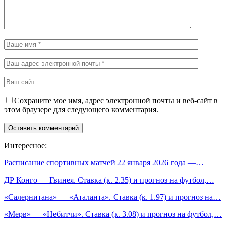
Сохраните мое имя, адрес электронной почты и веб-сайт в
этом браузере для следующего комментария.
Интересное:
Расписание спортивных матчей 22 января 2026 года —…
ДР Конго — Гвинея. Ставка (к. 2.35) и прогноз на футбол,…
«Салернитана» — «Аталанта». Ставка (к. 1.97) и прогноз на…
«Мерв» — «Небитчи». Ставка (к. 3.08) и прогноз на футбол,…