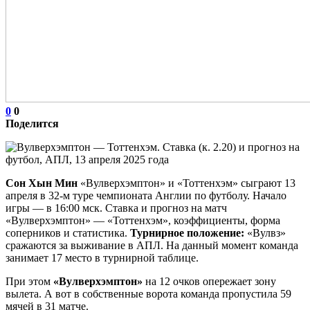
0
0
Поделится
Сон Хын Мин
«Вулверхэмптон» и «Тоттенхэм» сыграют 13
апреля в 32-м туре чемпионата Англии по футболу. Начало
игры — в 16:00 мск. Ставка и прогноз на матч
«Вулверхэмптон» — «Тоттенхэм», коэффициенты, форма
соперников и статистика.
Турнирное положение:
«Вулвз»
сражаются за выживание в АПЛ. На данный момент команда
занимает 17 место в турнирной таблице.
При этом
«Вулверхэмптон»
на 12 очков опережает зону
вылета. А вот в собственные ворота команда пропустила 59
мячей в 31 матче.