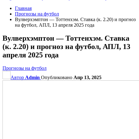
Главная
Прогнозы на футбол
Вулверхэмптон — Тоттенхэм. Ставка (к. 2.20) и прогноз
на футбол, АПЛ, 13 апреля 2025 года
Вулверхэмптон — Тоттенхэм. Ставка
(к. 2.20) и прогноз на футбол, АПЛ, 13
апреля 2025 года
Прогнозы на футбол
Автор
Admin
Опубликовано
Апр 13, 2025