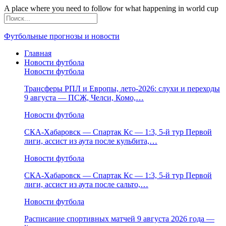
A place where you need to follow for what happening in world cup
Футбольные прогнозы и новости
Главная
Новости футбола
Новости футбола
Трансферы РПЛ и Европы, лето-2026: слухи и переходы
9 августа — ПСЖ, Челси, Комо,…
Новости футбола
СКА-Хабаровск — Спартак Кс — 1:3, 5-й тур Первой
лиги, ассист из аута после кульбита,…
Новости футбола
СКА-Хабаровск — Спартак Кс — 1:3, 5-й тур Первой
лиги, ассист из аута после сальто,…
Новости футбола
Расписание спортивных матчей 9 августа 2026 года —