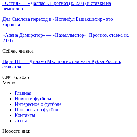
«Остин» — «Даллас». Прогноз (к. 2.03) и ставки на
чемпионат…
Для Смолова переход в «Истанбул Башакшехир» это
хорошая…
«Адана Демирспор» — «Назыллыспор». Прогноз, ставка (к.
2.00)…
Сейчас читают
Пари НН — Динамо Мх: прогноз на матч Кубка России,
ставка за…
Сен 16, 2025
Меню
Главная
Новости футбола
Интересное о футболе
Прогнозы на футбол
Контакты
Лента
Новости дня: