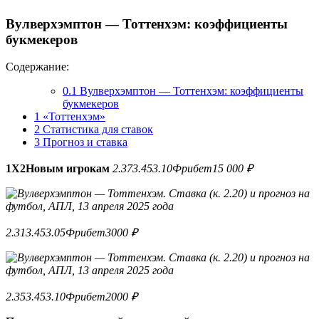
Вулверхэмптон — Тоттенхэм: коэффициенты
букмекеров
Содержание:
0.1
Вулверхэмптон — Тоттенхэм: коэффициенты
букмекеров
1
«Тоттенхэм»
2
Статистика для ставок
3
Прогноз и ставка
1
X
2
Новым игрокам
2.37
3.45
3.10
Фрибет
15 000 ₽
2.31
3.45
3.05
Фрибет
3000 ₽
2.35
3.45
3.10
Фрибет
2000 ₽