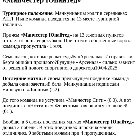
«Манчестер Юнайтед»
Турнирное положение:
Манкунианцы ходят в середняках
АПЛ. Ныне команда находится на 13 месте турнирной
таблицы.
Причем
«Манчестер Юнайтед»
на 13 зачетных пунктов
отстает от зоны еврокубков. При этом в собственные ворота
команда пропустила 41 мяч.
Семь шагов, которые решат судьбу «Арсенала». Исправит ли
Берта ошибки прошлого?Будущее «Арсенала» сильно зависит
от решений нового спортивного директора10/04/2025
Последние матчи:
в своем предыдущем поединке команда
добыла один зачетный балл. Манкунианцы подписали
мировую с «Лионом» (2:2).
До того команда не уступила «Манчестер Сити» (0:0). А вот
поединок с «Ноттингем Форестом» завершился коллизией
(0:1).
Вообще, в 5 своих последних матчах
«Манчестер Юнайтед»
добыл 2 победы. В этих поединках игроки команды
отличились 9 забитыми мячами при 4 пропущенных.