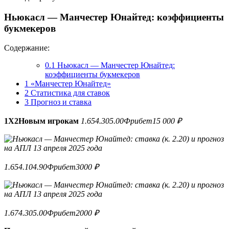
Ньюкасл — Манчестер Юнайтед: коэффициенты
букмекеров
Содержание:
0.1
Ньюкасл — Манчестер Юнайтед:
коэффициенты букмекеров
1
«Манчестер Юнайтед»
2
Статистика для ставок
3
Прогноз и ставка
1
X
2
Новым игрокам
1.65
4.30
5.00
Фрибет
15 000 ₽
1.65
4.10
4.90
Фрибет
3000 ₽
1.67
4.30
5.00
Фрибет
2000 ₽