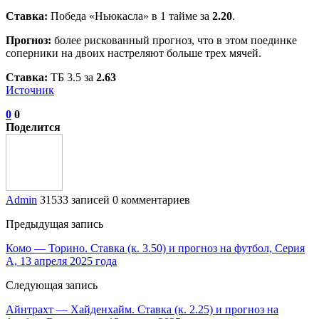
Ставка:
Победа «Ньюкасла» в 1 тайме за
2.20
.
Прогноз:
более рискованный прогноз, что в этом поединке
соперники на двоих настреляют больше трех мячей.
Ставка:
ТБ 3.5 за
2.63
Источник
0
0
Поделится
Admin
31533 записей
0 комментариев
Предыдущая запись
Комо — Торино. Ставка (к. 3.50) и прогноз на футбол, Серия
A, 13 апреля 2025 года
Следующая запись
Айнтрахт — Хайденхайм. Ставка (к. 2.25) и прогноз на