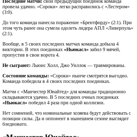
Последние матчи:
свой предыдущий поединок команда
провела удачно. «Сороки» легко расправились с «Лестером»
(3:0).
До того команда нанесла поражение «Брентфорду» (2:1). При
этом чуть ранее она сумела одолеть лидера АПЛ «Ливерпуль»
(2:1).
Вообще, в 5 своих последних матчах команда добыла 4
виктории. В этих поединках
«Ньюкасл»
забил 9 мячей,
пропустив в свои ворота 4.
Не сыграют:
Льюис Холл, Джо Уиллок — травмированы.
Состояние команды:
«Сороки» нынче смотрятся выгодно.
Команда победила в 4 своих последних поединках.
Матчи с «Манчестер Юнайтед» для команды традиционно
складываются удачно. В 5 последних очных поединках
«Ньюкасл»
победил 4 раза при одной коллизии.
Нет сомнений, что номинальные хозяева будут действовать с
позиции силы. Да и оппонент в нынешнем сезоне выглядит
бледновато.