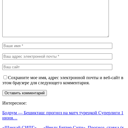
Сохраните мое имя, адрес электронной почты и веб-сайт в
этом браузере для следующего комментария.
Интересное:
Бодрум — Бешикташ: прогноз на матч турецкой Суперлиги 1
июня…
«Шанхай СИПГ» — «Ченду Беттер Сити». Прогноз, ставка (к.