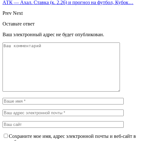
АТК — Ахал. Ставка (к. 2.26) и прогноз на футбол, Кубок…
Prev
Next
Оставьте ответ
Ваш электронный адрес не будет опубликован.
Сохраните мое имя, адрес электронной почты и веб-сайт в