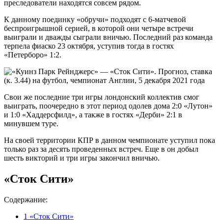
преследователи находятся совсем рядом.
К данному поединку «обручи» подходят с 6-матчевой
беспроигрышной серией, в которой они четыре встречи
выиграли и дважды сыграли вничью. Последний раз команда
терпела фиаско 23 октября, уступив тогда в гостях
«Петерборо» 1:2.
Свои же последние три игры лондонский коллектив смог
выиграть, поочередно в этот период одолев дома 2:0 «Лутон»
и 1:0 «Хаддерсфилд», а также в гостях «Дерби» 2:1 в
минувшем туре.
На своей территории КПР в данном чемпионате уступил пока
только раз за десять проведенных встреч. Еще в он добыл
шесть викторий и три игры закончил вничью.
«Сток Сити»
Содержание:
1
«Сток Сити»