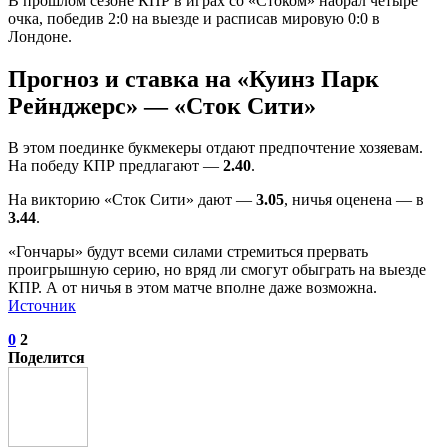
В прошлом сезоне КПР в играх со «Стоком» набрал четыре
очка, победив 2:0 на выезде и расписав мировую 0:0 в
Лондоне.
Прогноз и ставка на «Куинз Парк
Рейнджерс» — «Сток Сити»
В этом поединке букмекеры отдают предпочтение хозяевам.
На победу КПР предлагают —
2.40
.
На викторию «Сток Сити» дают —
3.05
, ничья оценена — в
3.44
.
«Гончары» будут всеми силами стремиться прервать
проигрышную серию, но вряд ли смогут обыграть на выезде
КПР. А от ничья в этом матче вполне даже возможна.
Источник
0
2
Поделится