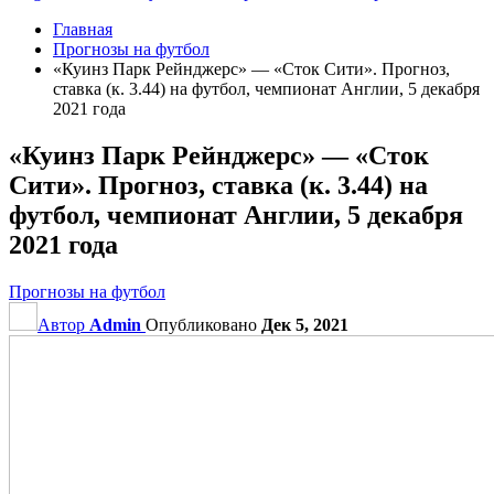
Главная
Прогнозы на футбол
«Куинз Парк Рейнджерс» — «Сток Сити». Прогноз,
ставка (к. 3.44) на футбол, чемпионат Англии, 5 декабря
2021 года
«Куинз Парк Рейнджерс» — «Сток
Сити». Прогноз, ставка (к. 3.44) на
футбол, чемпионат Англии, 5 декабря
2021 года
Прогнозы на футбол
Автор
Admin
Опубликовано
Дек 5, 2021