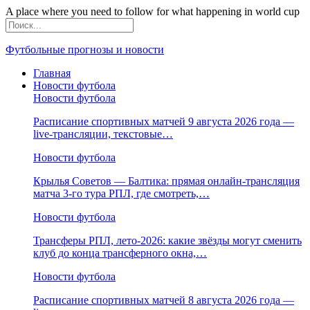
A place where you need to follow for what happening in world cup
Футбольные прогнозы и новости
Главная
Новости футбола
Новости футбола
Расписание спортивных матчей 9 августа 2026 года —
live-трансляции, текстовые…
Новости футбола
Крылья Советов — Балтика: прямая онлайн-трансляция
матча 3-го тура РПЛ, где смотреть,…
Новости футбола
Трансферы РПЛ, лето-2026: какие звёзды могут сменить
клуб до конца трансферного окна,…
Новости футбола
Расписание спортивных матчей 8 августа 2026 года —