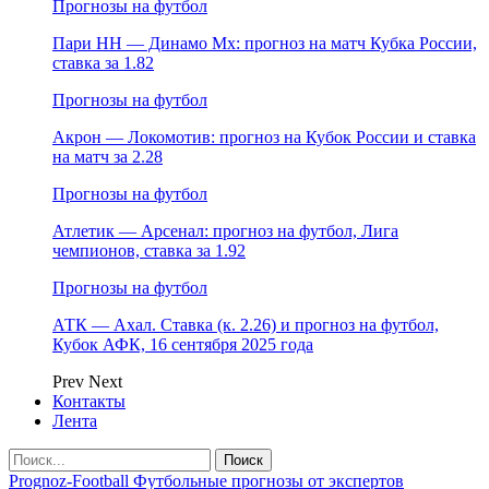
Прогнозы на футбол
Пари НН — Динамо Мх: прогноз на матч Кубка России,
ставка за 1.82
Прогнозы на футбол
Акрон — Локомотив: прогноз на Кубок России и ставка
на матч за 2.28
Прогнозы на футбол
Атлетик — Арсенал: прогноз на футбол, Лига
чемпионов, ставка за 1.92
Прогнозы на футбол
АТК — Ахал. Ставка (к. 2.26) и прогноз на футбол,
Кубок АФК, 16 сентября 2025 года
Prev
Next
Контакты
Лента
Prognoz-Football Футбольные прогнозы от экспертов