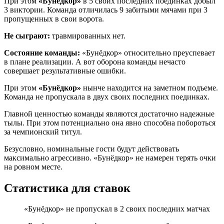
При этом
«Бунёдкор»
в 5 своих последних поединках добыл
3 виктории. Команда отличилась 9 забитыми мячами при 3
пропущенных в свои ворота.
Не сыграют:
травмированных нет.
Состояние команды:
«Бунёдкор» относительно преуспевает
в плане реализации. А вот оборона команды нечасто
совершает результативные ошибки.
При этом
«Бунёдкор»
нынче находится на заметном подъеме.
Команда не пропускала в двух своих последних поединках.
Главной ценностью команды являются достаточно надежные
тылы. При этом потенциально она явно способна побороться
за чемпионский титул.
Безусловно, номинальные гости будут действовать
максимально агрессивно. «Бунёдкор» не намерен терять очки
на ровном месте.
Статистика для ставок
«Бунёдкор» не пропускал в 2 своих последних матчах