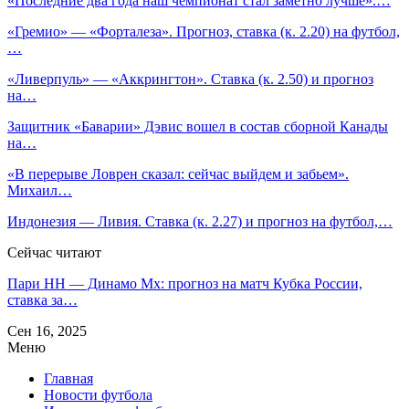
«Последние два года наш чемпионат стал заметно лучше».…
«Гремио» — «Форталеза». Прогноз, ставка (к. 2.20) на футбол,
…
«Ливерпуль» — «Аккрингтон». Ставка (к. 2.50) и прогноз
на…
Защитник «Баварии» Дэвис вошел в состав сборной Канады
на…
«В перерыве Ловрен сказал: сейчас выйдем и забьем».
Михаил…
Индонезия — Ливия. Ставка (к. 2.27) и прогноз на футбол,…
Сейчас читают
Пари НН — Динамо Мх: прогноз на матч Кубка России,
ставка за…
Сен 16, 2025
Меню
Главная
Новости футбола