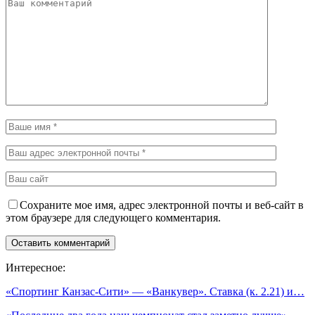
Сохраните мое имя, адрес электронной почты и веб-сайт в
этом браузере для следующего комментария.
Интересное:
«Спортинг Канзас-Сити» — «Ванкувер». Ставка (к. 2.21) и…