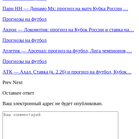
Пари НН — Динамо Мх: прогноз на матч Кубка России,…
Прогнозы на футбол
Акрон — Локомотив: прогноз на Кубок России и ставка на…
Прогнозы на футбол
Атлетик — Арсенал: прогноз на футбол, Лига чемпионов,…
Прогнозы на футбол
АТК — Ахал. Ставка (к. 2.26) и прогноз на футбол, Кубок…
Prev
Next
Оставьте ответ
Ваш электронный адрес не будет опубликован.