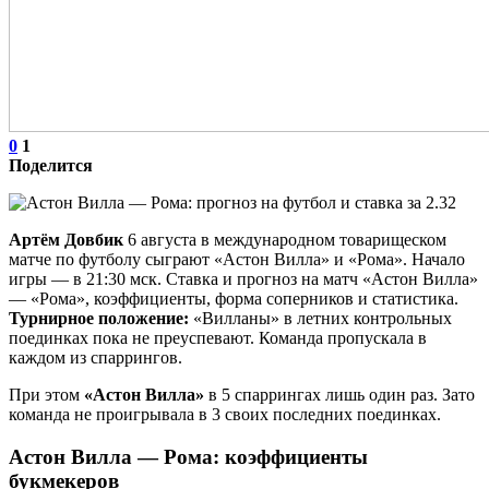
0
1
Поделится
Артём Довбик
6 августа в международном товарищеском
матче по футболу сыграют «Астон Вилла» и «Рома». Начало
игры — в 21:30 мск. Ставка и прогноз на матч «Астон Вилла»
— «Рома», коэффициенты, форма соперников и статистика.
Турнирное положение:
«Вилланы» в летних контрольных
поединках пока не преуспевают. Команда пропускала в
каждом из спаррингов.
При этом
«Астон Вилла»
в 5 спаррингах лишь один раз. Зато
команда не проигрывала в 3 своих последних поединках.
Астон Вилла — Рома: коэффициенты
букмекеров