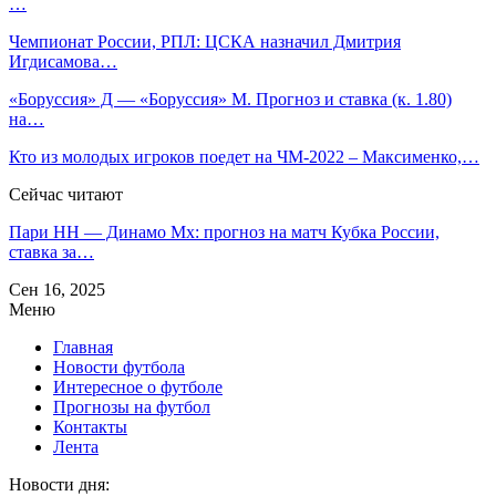
…
Чемпионат России, РПЛ: ЦСКА назначил Дмитрия
Игдисамова…
«Боруссия» Д — «Боруссия» М. Прогноз и ставка (к. 1.80)
на…
Кто из молодых игроков поедет на ЧМ-2022 – Максименко,…
Сейчас читают
Пари НН — Динамо Мх: прогноз на матч Кубка России,
ставка за…
Сен 16, 2025
Меню
Главная
Новости футбола
Интересное о футболе
Прогнозы на футбол
Контакты
Лента
Новости дня: