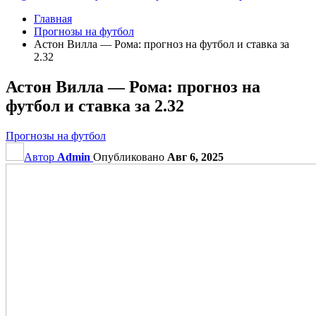
Главная
Прогнозы на футбол
Астон Вилла — Рома: прогноз на футбол и ставка за
2.32
Астон Вилла — Рома: прогноз на
футбол и ставка за 2.32
Прогнозы на футбол
Автор
Admin
Опубликовано
Авг 6, 2025