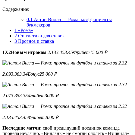
Содержание:
0.1
Астон Вилла — Рома: коэффициенты
букмекеров
1
«Рома»
2
Статистика для ставок
3
Прогноз и ставка
1
X
2
Новым игрокам
2.13
3.45
3.45
Фрибет
15 000 ₽
2.09
3.38
3.34
Бонус
25 000 ₽
2.07
3.35
3.35
Фрибет
3000 ₽
2.13
3.45
3.45
Фрибет
2000 ₽
Последние матчи:
свой предыдущий поединок команда
провела неудачно. «Вилланы» не смогли одолеть «Нэшвилл»