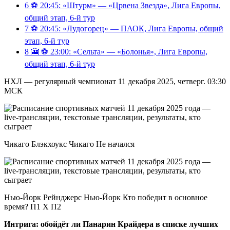
6
⚽️ 20:45: «Штурм» — «Црвена Звезда», Лига Европы,
общий этап, 6-й тур
7
⚽️ 20:45: «Лудогорец» — ПАОК, Лига Европы, общий
этап, 6-й тур
8
🎦 ⚽️ 23:00: «Сельта» — «Болонья», Лига Европы,
общий этап, 6-й тур
НХЛ — регулярный чемпионат 11 декабря 2025, четверг. 03:30
МСК
Чикаго Блэкхоукс Чикаго Не начался
Нью-Йорк Рейнджерс Нью-Йорк Кто победит в основное
время? П1 X П2
Интрига: обойдёт ли Панарин Крайдера в списке лучших