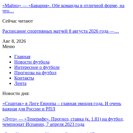
«Майнц» — «Бавария». Обе команды в отличной форме, на
что…
Сейчас читают
Расписание спортивных матчей 8 августа 2026 года —…
Авг 8, 2026
Меню
Главная
Новости футбола
Интересное о футболе
Прогнозы на футбол
Контакты
Лента
Новости дня:
«Спартак» в Лиге Европы – главная эмоция года. И очень
важная для России и РПЛ
«Луго» — «Тенерифе». Прогноз, ставка (к. 1.81) на футбол,
чемпионат Испании, 7 апреля 2023 года