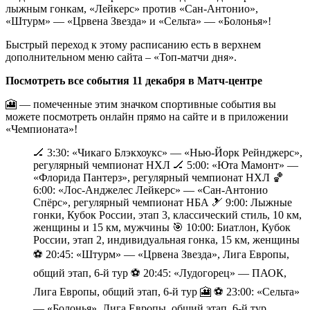
лыжным гонкам, «Лейкерс» против «Сан-Антонио»,
«Штурм» — «Црвена Звезда» и «Сельта» — «Болонья»!
Быстрый переход к этому расписанию есть в верхнем
дополнительном меню сайта – «Топ-матчи дня».
Посмотреть все события 11 декабря в Матч-центре
🎦 — помеченные этим значком спортивные события вы
можете посмотреть онлайн прямо на сайте и в приложении
«Чемпионата»!
🏒 3:30: «Чикаго Блэкхоукс» — «Нью-Йорк Рейнджерс»,
регулярный чемпионат НХЛ 🏒 5:00: «Юта Мамонт» —
«Флорида Пантерз», регулярный чемпионат НХЛ 🏀
6:00: «Лос-Анджелес Лейкерс» — «Сан-Антонио
Спёрс», регулярный чемпионат НБА 🎿 9:00: Лыжные
гонки, Кубок России, этап 3, классический стиль, 10 км,
женщины и 15 км, мужчины 🎯 10:00: Биатлон, Кубок
России, этап 2, индивидуальная гонка, 15 км, женщины
⚽️ 20:45: «Штурм» — «Црвена Звезда», Лига Европы,
общий этап, 6-й тур ⚽️ 20:45: «Лудогорец» — ПАОК,
Лига Европы, общий этап, 6-й тур 🎦 ⚽️ 23:00: «Сельта»
— «Болонья», Лига Европы, общий этап, 6-й тур