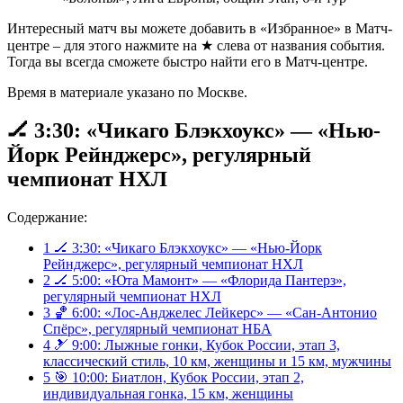
Интересный матч вы можете добавить в «Избранное» в Матч-
центре – для этого нажмите на ★ слева от названия события.
Тогда вы всегда сможете быстро найти его в Матч-центре.
Время в материале указано по Москве.
🏒 3:30: «Чикаго Блэкхоукс» — «Нью-
Йорк Рейнджерс», регулярный
чемпионат НХЛ
Содержание:
1
🏒 3:30: «Чикаго Блэкхоукс» — «Нью-Йорк
Рейнджерс», регулярный чемпионат НХЛ
2
🏒 5:00: «Юта Мамонт» — «Флорида Пантерз»,
регулярный чемпионат НХЛ
3
🏀 6:00: «Лос-Анджелес Лейкерс» — «Сан-Антонио
Спёрс», регулярный чемпионат НБА
4
🎿 9:00: Лыжные гонки, Кубок России, этап 3,
классический стиль, 10 км, женщины и 15 км, мужчины
5
🎯 10:00: Биатлон, Кубок России, этап 2,
индивидуальная гонка, 15 км, женщины