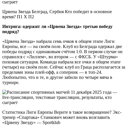
Црвена Звезда Белград, Сербия Кто победит в основное
время? П1 X П2
Интрига: одержит ли «Црвена Звезда» третью победу
подряд?
«Црвена Звезда» набрала семь очков в общем этапе Лиги
Европы, все — на своём поле. Клуб из Белграда одержал две
победы подряд с одинаковым счётом 1:0. В первом случае он
справился с «Лиллем», во втором — с ФКСБ. У «Штурма»
похожая ситуация. Команда набрала все очки в общем этапе
(четыре) на своём поле. Сейчас клуб из Граца располагается за
пределами зоны плей-офф, а соперник — в топ-24.
Любопытно, что и те, и другие забили по четыре мяча в
турнире.
Статистика Лиги Европы Верите в такое возвращение? Экс-
тренер «Спартака» Станкович может вновь возглавить
«Црвену Звезду» — Sportklub