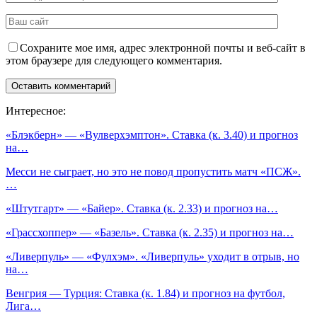
Сохраните мое имя, адрес электронной почты и веб-сайт в
этом браузере для следующего комментария.
Интересное:
«Блэкберн» — «Вулверхэмптон». Ставка (к. 3.40) и прогноз
на…
Месси не сыграет, но это не повод пропустить матч «ПСЖ».
…
«Штутгарт» — «Байер». Ставка (к. 2.33) и прогноз на…
«Грассхоппер» — «Базель». Ставка (к. 2.35) и прогноз на…
«Ливерпуль» — «Фулхэм». «Ливерпуль» уходит в отрыв, но
на…
Венгрия — Турция: Ставка (к. 1.84) и прогноз на футбол,
Лига…