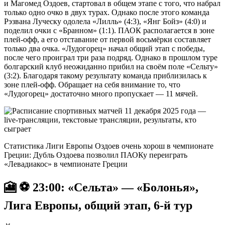
и Магомед Оздоев, стартовал в общем этапе с того, что набрал
только одно очко в двух турах. Однако после этого команда
Рэзвана Луческу одолела «Лилль» (4:3), «Янг Бойз» (4:0) и
поделил очки с «Бранном» (1:1). ПАОК располагается в зоне
плей-офф, а его отставание от первой восьмёрки составляет
только два очка. «Лудогорец» начал общий этап с победы,
после чего проиграл три раза подряд. Однако в прошлом туре
болгарский клуб неожиданно прибил на своём поле «Сельту»
(3:2). Благодаря такому результату команда приблизилась к
зоне плей-офф. Обращает на себя внимание то, что
«Лудогорец» достаточно много пропускает — 11 мячей.
Статистика Лиги Европы Оздоев очень хорош в чемпионате
Греции: Дубль Оздоева позволил ПАОКу переиграть
«Левадиакос» в чемпионате Греции
🎦 ⚽️ 23:00: «Сельта» — «Болонья»,
Лига Европы, общий этап, 6-й тур