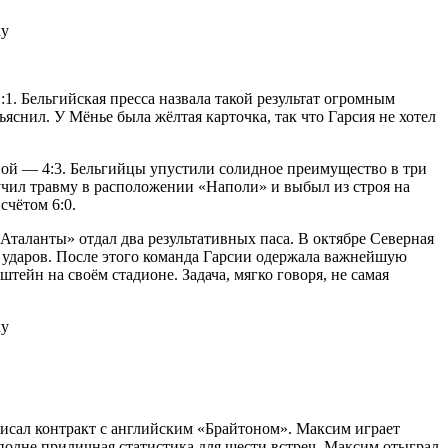
. Бельгийская пресса назвала такой результат огромным
яснил. У Мёнье была жёлтая карточка, так что Гарсия не хотел
ной — 4:3. Бельгийцы упустили солидное преимущество в три
учил травму в расположении «Наполи» и выбыл из строя на
счётом 6:0.
«Аталанты» отдал два результативных паса. В октябре Северная
у ударов. После этого команда Гарсии одержала важнейшую
тейн на своём стадионе. Задача, мягко говоря, не самая
исал контракт с английским «Брайтоном». Максим играет
полне приличная статистика для шести встреч. Максим отыграл