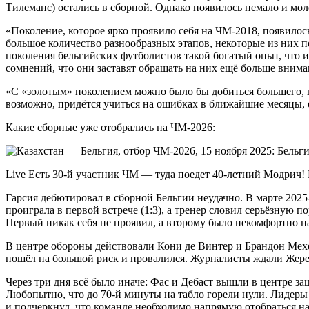
Тилеманс) остались в сборной. Однако появилось немало и мо
«Поколение, которое ярко проявило себя на ЧМ-2018, появилос
большое количество разнообразных этапов, некоторые из них 
поколения бельгийских футболистов такой богатый опыт, что и
сомнений, что они заставят обращать на них ещё больше внима
«С «золотым» поколением можно было бы добиться большего, н
возможно, придётся учиться на ошибках в ближайшие месяцы, о
Какие сборные уже отобрались на ЧМ-2026:
Live Есть 30-й участник ЧМ — туда поедет 40-летний Модрич!
Гарсия дебютировал в сборной Бельгии неудачно. В марте 2025
проиграла в первой встрече (1:3), а тренер словил серьёзную 
Первый никак себя не проявил, а второму было некомфортно н
В центре обороны действовали Кони де Винтер и Брандон Мехел
пошёл на большой риск и провалился. Журналисты ждали Жерем
Через три дня всё было иначе: Фас и Дебаст вышли в центре за
Любопытно, что до 70-й минуты на табло горели нули. Лидеры 
и подчеркнул, что команде необходимо напрямую отобраться на