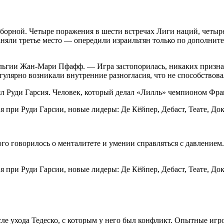
сборной. Четыре поражения в шести встречах Лиги наций, четы
няли третье место — опередили израильтян только по дополните
ьгии Жан-Мари Пфафф. — Игра застопорилась, никаких признако
гулярно возникали внутренние разногласия, что не способствов
анял Руди Гарсия. Человек, который делал «Лилль» чемпионом Ф
ого говорилось о менталитете и умении справляться с давлением
ле ухода Тедеско, с которым у него был конфликт. Опытные игр