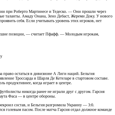
ьгии при Роберто Мартинесе и Тедеско. — Они прошли через
ые таланты. Амаду Онана, Зено Дебаст, Жереми Доку. У нового
роявить себя. Если учитывать уровень этих игроков, нет
высшие позиции, — считает Пфафф. — Молодым игрокам,
а право остаться в дивизионе А Лиги наций. Бельгия
оявление Троссарда и Шарля Де Кетеларе в стартовом составе.
ь продуктивнее, когда играет в центре.
утболисты никогда ранее не играли друг с другом. Гарсия
аута Фаса — в центре обороны.
рекроил состав, и Бельгия разгромила Украину — 3:0.
лся голевым пасом. После матча Гарсия отдал должное команде