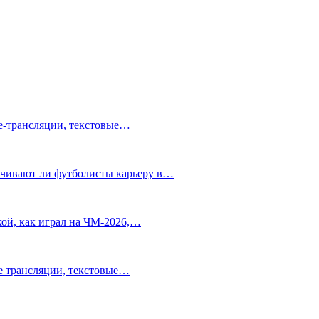
ve-трансляции, текстовые…
нчивают ли футболисты карьеру в…
ой, как играл на ЧМ-2026,…
ve трансляции, текстовые…