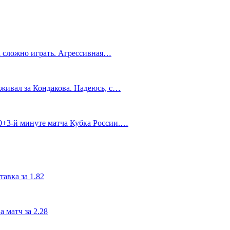
а сложно играть. Агрессивная…
живал за Кондакова. Надеюсь, с…
90+3‑й минуте матча Кубка России.…
авка за 1.82
 матч за 2.28