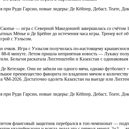
Скопье — игра с Северной Македонией завершилась со счётом 1:1
тных Мёнье и Де Брёйне до истечения часа игры. Тренер всё объ
игрой с Уэльсом.
ри очков. Игра с Уэльсом получилась по-настоящему крышеснос
 на 88-й минуте. Летом пришла неприятная новость — Лукаку пол
етили. Бельгия раскатала Лихтенштейн и Казахстан с одинаковым 
 Де Кетеларе. Они не забили ни одного мяча, однако футболист 
 большое преимущество фаворита по владению мячом и количеств
 на ЧМ-2026. Достаточно одолеть Казахстан на выезде или Лихтенш
летом фланговый защитник перебрался в топ-чемпионат — подп
атче квалификации и всегда делал это с первых минут. 2+2 — в