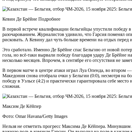
Кевин Де Брёйне Подробнее
В первой встрече квалификации бельгийцы упустили победу в 
разочарованием. Журналистов удивило, что Гарсия поменял опы
рисковать. А Кевину дал чуть больше времени на отдых перед 
Это сработало. Именно Де Брёйне спас Бельгию от новой поте
гола, но всё-таки вырвали победу благодаря удару Де Брёйне
несколько месяцев. Впрочем, в сентябре его отсутствия не зам
В первом матче в центре атаки играл Луа Опенда, во втором —
Македония снова отобрала очки у Бельгии (0:0), несмотря на
победу в Уэльсе (4:2) и практически гарантировала себе место
сложная.
Максим Де Кёйпер
Фото: Omar Havana/Getty Images
Нельзя не отметить прогресс Максима Де Кёйпера. Минувшим 
важную роль в команде Гарсии. Он выходил на поле в каждом м