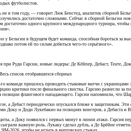
лодых футболистов.
ь не в том году, — говорит Люк Бенстед, аналитик сборной Бел
получились достаточно сложными. Сейчас в сборной Бельгии нов
м достаточно одного крупного международного турнира, чтобы п
ния».
о у Бельгии в будущем будет команда, способная бороться за 
днако потом ей по силам добиться чего-то серьёзного».
 Весь список отобравшихся сборных
-го команде пришлось проводить стыковые матчи с украинцами з
порцию критики после финального свистка. Гарсию разнесли за п
а позиции флангового нападающего. Гарсии напомнили, что Шарл
е, а Дебаст периодически опускался ближе к защитникам. Эти ф
и Доку и Доди Лукебакио на позициях вингеров, а Дебаста и В
щиты, а Доку появился с первых минут в линии атаки. Гарсия пе
сыграли важную роль. Лукаку сделал дубль, а Де Брёйне отмети
 ЧМ-2026, чтобы не играть в мартовских стыках.