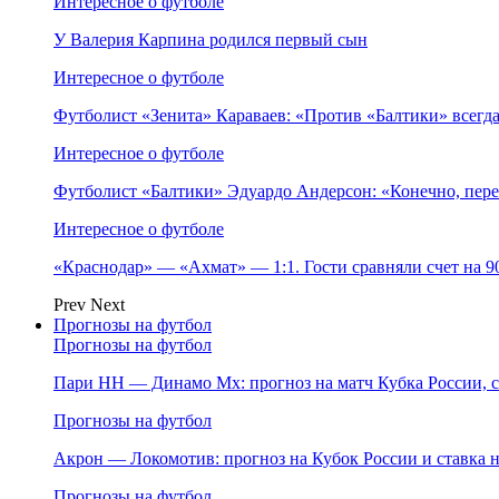
Интересное о футболе
У Валерия Карпина родился первый сын
Интересное о футболе
Футболист «Зенита» Караваев: «Против «Балтики» всегд
Интересное о футболе
Футболист «Балтики» Эдуардо Андерсон: «Конечно, пере
Интересное о футболе
«Краснодар» — «Ахмат» — 1:1. Гости сравняли счет на 
Prev
Next
Прогнозы на футбол
Прогнозы на футбол
Пари НН — Динамо Мх: прогноз на матч Кубка России, ст
Прогнозы на футбол
Акрон — Локомотив: прогноз на Кубок России и ставка на
Прогнозы на футбол