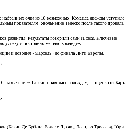
ре набранных очка из 18 возможных. Команда дважды уступила
льным показателям. Увольнение Тедеско после такого провала
в развития. Результаты говорили сами за себя. Ключевые
ало успеху и постоянно мешало команде».
ранции и доводил «Марсель» до финала Лиги Европы.
. С назначением Гарсии появилась надежда», — оценка от Барта
оки (Кевин Де Брёйне, Ромелу Лукаку, Леандро Троссард, Юри