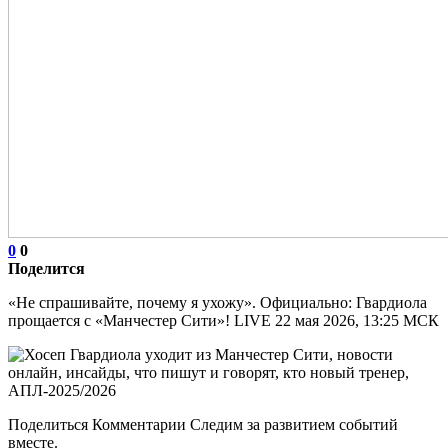
0
0
Поделится
«Не спрашивайте, почему я ухожу». Официально: Гвардиола
прощается с «Манчестер Сити»! LIVE 22 мая 2026, 13:25 МСК
Поделиться Комментарии Следим за развитием событий
вместе.