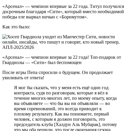
«Арсенал» — чемпион впервые за 22 года. Титул получился
досрочным благодаря «Сити», который вместо необходимой
победы еле вырвал ничью с «Борнмутом».
Как это было:
«Арсенал» — чемпион впервые за 22 года! Топ-подарок от
Гвардиолы — «Сити» был беспомощен
После игры Пепа спросили о будущем. Он продолжает
увиливать от ответа!
Я мог бы сказать, что у меня есть ещё один год
контракта, судя по разговорам, которые я вёл в
течение многих-многих лет, по моему опыту, когда
вы объявляете — что бы вы ни объявляли — во
время соревнований, это всегда приводит к
плохому результату. Как вы понимаете, первый
человек, с которым я должен поговорить, это
председатель клуба [Халдун Аль Мубарак], потому
что мы оба решили, что после окончания сезона