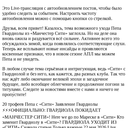
Это Live-трансляция с автообновлением постов, чтобы было
удобно следить за событием. Настроить частоту
автообновления можно с помощью кнопки со стрелкой.
Друзья, всем привет! Казалось, тема возможного ухода Пепа
Гвардиолы из «Манчестер Сити» заглохла. Но на деле она
вновь ожила и раздувается всё сильнее. Активнее всего это
обсуждалось зимой, когда появлялись соответствующие слухи.
Теперь же всплывают новые инсайды и проявляются
косвенные признаки, что в новом сезоне АПЛ мы можем
Пепа и не увидеть.
В любом случае тема серьёзная и интригующая, ведь «Сити» с
Гвардиолой и без него, как кажется, два разных клуба. Так что
нас ждёт либо окончание великой эпохи и загадочное
будущее, либо всеобщее облегчение и продолжение погони за
титулами. Следите за новостями вместе с нами и ничего не
пропу́стите!
20 трофеев Пепа с «Сити» Заявление Гвардиолы
⚡⚡⚡ОФИЦИАЛЬНО: ГВАРДИОЛА ПОКИДАЕТ
«МАНЧЕСТЕР СИТИ»! Here we go по Мареске в «Сити» Кто
заменит Гвардиолу в «Сити»? ГВАРДИОЛА УХОДИТ ИЗ
«СИТИ» Сначала старые Только важные 22 мая 2026 Live