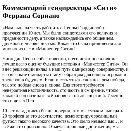
Комментарий гендиректора «Сити»
Феррана Сориано
«Нам выпала честь работать с Пепом Гвардиолой на
протяжении 10 лет. Мы были свидетелями его величия и
преданности делу, а также наслаждались его общением,
дружбой и человечностью. Какая это была привилегия для
многих из нас в «Манчестер Сити»!
Наследие Пепа необыкновенно, и его истинное влияние
лучше всего оценят будущие историки «Манчестер Сити». Он
внёс решающий вклад в наш путь к мировому совершенству, и
его высокие стандарты станут образцом для наших игроков и
тренеров в будущем. Если и есть что-то сложнее, чем победа,
так это победа снова и снова. Для этого требуются
невероятная настойчивость, стойкость и смирение, чтобы
каждый год начинать всё заново с той же энергией. Именно
это и делал Пеп.
10 лет назад никто бы не поверил, что мы сможем выиграть
20 трофеев за это десятилетие, демонстрируя зрелищный
футбол такого высокого качества. Это было немыслимо… и
всё же это произошло. Отмечая прошлые достижения, мы