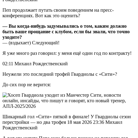
Пеп продолжает путать своим поведением на пресс-
конференциях. Вот как это оценить?
— Вы когда-нибудь задумывались о том, каким должно
быть ваше прощание с клубом, если бы знали, что точно
уходите?
— (вздыхает) Следующий!
Я уже много раз говорил: у меня ещё один год по контракту!
02:11 Михаил Рождественский
Неужели это последний трофей Гвардиолы с «Сити»?
До сих пор не верится:
Шикарный гол «Сити» пяткой в финале! У Гвардиолы сезон
перестройки — но два трофея 18 мая 2026 23:36 Михаил
Рождественский