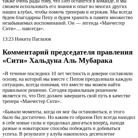
также очень рады тому, что Пеп останется в команде, и мы
сможем использовать его знания и опыт во многих других
наших клубах, чтобы помочь тренерам и игрокам. Мы всегда
будем благодарны Пепу и будем хранить в памяти множество
незабываемых воспоминаний. Он — легенда «Манчестер
Сити»… навсегда».
13:23 Никита Паглазов
Комментарий председателя правления
«Сити» Хальдуна Аль Мубарака
«В течение последних 10 лет честность и доверие составляли
основу, на которой мы вместе с Пепом преодолевали каждую
ситуацию, всегда понимая, что вместе мы можем найти
правильное решение. Сегодня правильным решением
является то, что Пеп должен завершить свой путь в качестве
тренера «Манчестер Сити».
«Бывали моменты, когда он мог бы остановиться, и этого
было бы достаточно. Но каким-то образом Пеп всегда находил
в себе новые силы и продолжал двигаться вперёд, находя
разные и новаторские способы побеждать и добиваться
успеха. В результате у клуба накопилось десятилетие