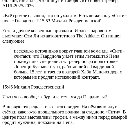
«Всё громче слышно, что он уходит». Есть ли жизнь у «Сити»
после Гвардиолы? 15:53 Михаил Рождественский
Есть и другие косвенные признаки. И здесь паровозом
выступает Сэм Ли из авторитетного The Athletic. Он пишет
следующее:
несколько источников вокруг главной команды «Сити»
считают, что Гвардиола уйдёт этим летом;штаб Пепа
покинут два специалиста: тренер по физподготовке
Лоренцо Буэнавентура, работавший с Гвардиолой
больше 15 лет, и тренер вратарей Хаби Мансисидор, с
которым не продлят истекающий контракт.
15:46 Михаил Рождественский
Из-за чего вообще забурлила тема ухода Гвардиолы?
В первую очередь — из-за этого видео. На нём явно идут
съёмки какого-то прощального ролика на стадионе «Сити». В
центре поля выставлены трофеи, а между ними перед камерой
бродит мужчина, похожий на Пепа.