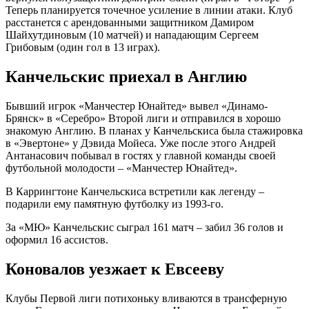
Теперь планируется точечное усиление в линии атаки. Клуб
расстанется с арендованными защитником Дамиром
Шайхутдиновым (10 матчей) и нападающим Сергеем
Грибовым (один гол в 13 играх).
Канчельскис приехал в Англию
Бывший игрок «Манчестер Юнайтед» вывел «Динамо-
Брянск» в «Серебро» Второй лиги и отправился в хорошо
знакомую Англию. В планах у Канчельскиса была стажировка
в «Эвертоне» у Дэвида Мойеса. Уже после этого Андрей
Антанасович побывал в гостях у главной команды своей
футбольной молодости – «Манчестер Юнайтед».
В Каррингтоне Канчельскиса встретили как легенду –
подарили ему памятную футболку из 1993-го.
За «МЮ» Канчельскис сыграл 161 матч – забил 36 голов и
оформил 16 ассистов.
Коновалов уезжает к Евсееву
Клубы Первой лиги потихоньку вливаются в трансферную