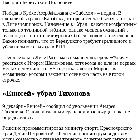
Василий Березуцкий Подробнее
Победа в Кубке Азербайджана с «Сабахом» – подвиг. В
финале обыграли «Карабах», который сейчас бьётся за стыки
в Лиге чемпионов. Назначение в «Урал» кажется комфортным
только по турнирной таблице, однако уровень ожиданий у
руководства и екатеринбургских болельщиков запредельный.
Важно понимать, что от Березуцкого требуют зрелищного и
убедительного выхода в РПЛ.
Тренд сезона в Лиге Pari – максимализм лидеров. «Факел»
расстался с Игорем Шалимовым, хотя команда шла на первых
местах в чемпионате. «Урал» отказался от Мирослава
Ромащенко, который закончил осеннюю часть на второй
строчке.
«Енисей» убрал Тихонова
9 декабря «Енисей» сообщил об увольнении Андрея
Тихонова. С новым главным тренером красноярцы пока не
определились.
Решение прокомментировал министр спорта Красноярского
края Денис Петровский: «Решение принято руководством
клуба совместно с главным тренером с учётом результатов в