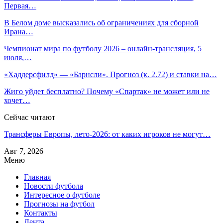
Первая…
В Белом доме высказались об ограничениях для сборной
Ирана…
Чемпионат мира по футболу 2026 – онлайн-трансляция, 5
июля,…
«Хаддерсфилд» — «Барнсли». Прогноз (к. 2.72) и ставки на…
Жиго уйдет бесплатно? Почему «Спартак» не может или не
хочет…
Сейчас читают
Трансферы Европы, лето-2026: от каких игроков не могут…
Авг 7, 2026
Меню
Главная
Новости футбола
Интересное о футболе
Прогнозы на футбол
Контакты
Лента