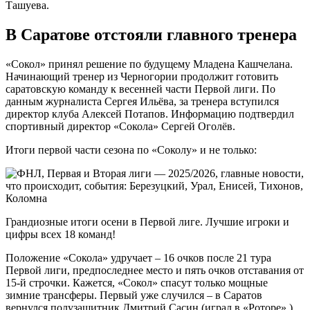
Ташуева.
В Саратове отстояли главного тренера
«Сокол» принял решение по будущему Младена Кашчелана.
Начинающий тренер из Черногории продолжит готовить
саратовскую команду к весенней части Первой лиги. По
данным журналиста Сергея Ильёва, за тренера вступился
директор клуба Алексей Потапов. Информацию подтвердил
спортивный директор «Сокола» Сергей Оголёв.
Итоги первой части сезона по «Соколу» и не только:
Грандиозные итоги осени в Первой лиге. Лучшие игроки и
цифры всех 18 команд!
Положение «Сокола» удручает – 16 очков после 21 тура
Первой лиги, предпоследнее место и пять очков отставания от
15-й строчки. Кажется, «Сокол» спасут только мощные
зимние трансферы. Первый уже случился – в Саратов
вернулся полузащитник Дмитрий Сасин (играл в «Роторе» ).