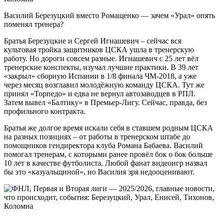
Василий Березуцкий вместо Ромащенко — зачем «Урал» опять
поменял тренера?
Братья Березуцкие и Сергей Игнашевич – сейчас вся
культовая тройка защитников ЦСКА ушла в тренерскую
работу. Но дороги совсем разные. Игнашевич с 25 лет вёл
тренерские конспекты, изучал лучшие практики. В 39 лет
«закрыл» сборную Испании в 1/8 финала ЧМ-2018, а уже
через месяц возглавил молодёжную команду ЦСКА. Тут же
принял «Торпедо» и едва не вернул автозаводцев в РПЛ.
Затем вывел «Балтику» в Премьер-Лигу. Сейчас, правда, без
профильного контракта.
Братья же долгое время искали себя в ставшем родным ЦСКА
на разных позициях – от работы в тренерском штабе до
помощников гендиректора клуба Романа Бабаева. Василий
помогал тренерам, с которыми ранее провёл бок о бок больше
10 лет в качестве футболиста. Любой фанат видеоигр назвал
бы это «казуальщиной», но Василия зря недооценивают.