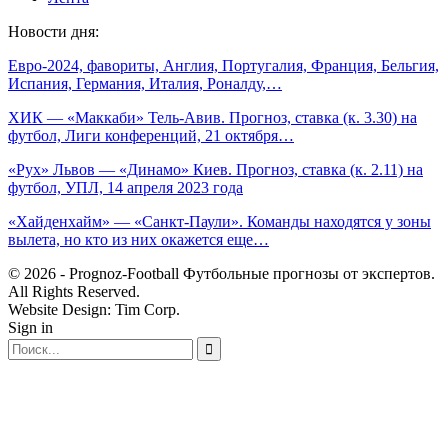
Новости дня:
Евро-2024, фавориты, Англия, Португалия, Франция, Бельгия,
Испания, Германия, Италия, Роналду,…
ХИК — «Маккаби» Тель-Авив. Прогноз, ставка (к. 3.30) на
футбол, Лиги конференций, 21 октября…
«Рух» Львов — «Динамо» Киев. Прогноз, ставка (к. 2.11) на
футбол, УПЛ, 14 апреля 2023 года
«Хайденхайм» — «Санкт-Паули». Команды находятся у зоны
вылета, но кто из них окажется еще…
© 2026 - Prognoz-Football Футбольные прогнозы от экспертов.
All Rights Reserved.
Website Design: Tim Corp.
Sign in