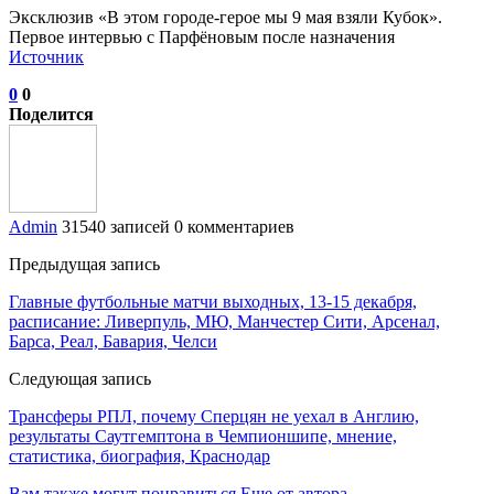
Эксклюзив «В этом городе-герое мы 9 мая взяли Кубок».
Первое интервью с Парфёновым после назначения
Источник
0
0
Поделится
Admin
31540 записей
0 комментариев
Предыдущая запись
Главные футбольные матчи выходных, 13-15 декабря,
расписание: Ливерпуль, МЮ, Манчестер Сити, Арсенал,
Барса, Реал, Бавария, Челси
Следующая запись
Трансферы РПЛ, почему Сперцян не уехал в Англию,
результаты Саутгемптона в Чемпионшипе, мнение,
статистика, биография, Краснодар
Вам также могут понравиться
Еще от автора