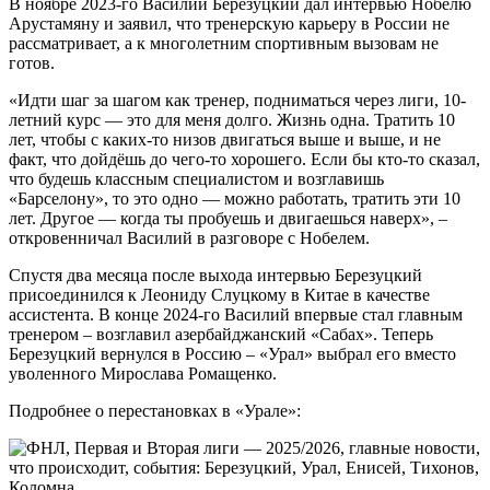
В ноябре 2023-го Василий Березуцкий дал интервью Нобелю
Арустамяну и заявил, что тренерскую карьеру в России не
рассматривает, а к многолетним спортивным вызовам не
готов.
«Идти шаг за шагом как тренер, подниматься через лиги, 10-
летний курс — это для меня долго. Жизнь одна. Тратить 10
лет, чтобы с каких-то низов двигаться выше и выше, и не
факт, что дойдёшь до чего-то хорошего. Если бы кто-то сказал,
что будешь классным специалистом и возглавишь
«Барселону», то это одно — можно работать, тратить эти 10
лет. Другое — когда ты пробуешь и двигаешься наверх», –
откровенничал Василий в разговоре с Нобелем.
Спустя два месяца после выхода интервью Березуцкий
присоединился к Леониду Слуцкому в Китае в качестве
ассистента. В конце 2024-го Василий впервые стал главным
тренером – возглавил азербайджанский «Сабах». Теперь
Березуцкий вернулся в Россию – «Урал» выбрал его вместо
уволенного Мирослава Ромащенко.
Подробнее о перестановках в «Урале»: