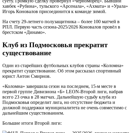
суету. Громкую сделку провернул «Черноморец». Бывший
хавбек «Рубина», тульского «Арсенала», «Ахмата» и «Урала»
Игорь Коновалов присоединится к команде зимой.
На счету 29-летнего полузащитника – более 100 матчей в
РПЛ. Первую часть сезона-2025/2026 Коновалов провёл в
брестском «Динамо».
Клуб из Подмосковья прекратит
существование
Один из старейших футбольных клубов страны «Коломна»
прекратит существование. Об этом рассказал спортивный
юрист Антон Смирнов.
«Коломна» завершила сезон на последнем, 15-м месте в
первой группе Дивизиона «Б» LEON-Второй лиги, набрав
всего 23 очка в 28 матчах. Дальнейшую судьбу клуба из
Подмосковья определит лига, но отсутствие бюджета и
должной поддержки муниципалитета не очень совместимо с
дальнейшим существованием.
Большие итоги Второй лиги: