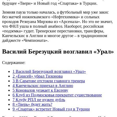
будущее «Твери» и Новый год «Спартака» в Турции.
Зимняя пауза только началась, а футбольный мир уже закис
без матчей нижнекамского «Нефтехимика» и сольных
проходов Резиуана Мирзова из «Арсенала». Но это не значит,
что ФНЛ ушла в полный анабиоз. Наоборот, российская
«подземка» гудит. Тренерские перестановки, трансферы,
Канчельскис в Англии и многое другое – в традиционном
дайджесте «Чемпионата».
Василий Березуцкий возглавил «Урал»
Содержание:
1
Василий Березуцкий возглавил «Урал»
2
«Енисей» убрал Тихонова
3
В Саратове отстояли главного тренера
4
Канчельскис приехал в Англию
5
Коновалов уезжает к Евсееву
6
Клуб из Подмосковья прекратит существование
7
Клубу РПЛ не нужен дубль
8
«Тверь» будет жить?
9
«Спартак» встретит Новый год в Турции