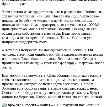
бросили играть.
Хотя сложно даже представить, что в раздевалке с Зобниным
сделал бы условный Рой Кин. Наверняка «душ Черчесова»
показался бы лёгким умыванием. «Никогда, слышишь,
никогда не отдавай мяч вратарю, если не уверен на 1000%!» –
примерно такое мог бы услышать Зобнин. Но вряд ли его
осудят даже собственные партнёры. Ведь проигрывает
команда, а не конкретный человек. Тот же Соболев уже
попросил поддержать Рому.
– Хотел бы попросить не накидываться на Зобнина. Он
человек, а все люди ошибаются. Он в раздевалке перед всеми
извинился. Такое бывает, правда. Виноваты все. Сегодня
проиграла вся команда, – произнёс форвард «Спартака» после
матча.
Ему можно не переживать. Сама сборная настолько утопила
себя, что концентрироваться на одном объекте слишком
просто. Куда интереснее ненавидеть всех сразу. Плюс у
Зобнина есть мощная защита в лице спартаковских фанов.
Они своих в обиду не дадут ни при каких раскладах. Будут
виноваты Черчесов, Дзюба, мокрый газон, но только не свой.