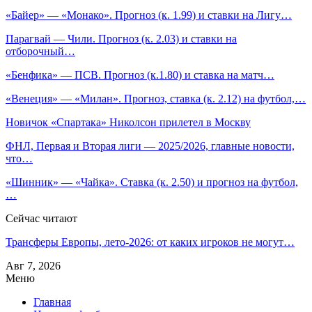
«Байер» — «Монако». Прогноз (к. 1.99) и ставки на Лигу…
Парагвай — Чили. Прогноз (к. 2.03) и ставки на
отборочный…
«Бенфика» — ПСВ. Прогноз (к.1.80) и ставка на матч…
«Венеция» — «Милан». Прогноз, ставка (к. 2.12) на футбол,…
Новичок «Спартака» Николсон прилетел в Москву
ФНЛ, Первая и Вторая лиги — 2025/2026, главные новости,
что…
«Шинник» — «Чайка». Ставка (к. 2.50) и прогноз на футбол,
…
Сейчас читают
Трансферы Европы, лето-2026: от каких игроков не могут…
Авг 7, 2026
Меню
Главная