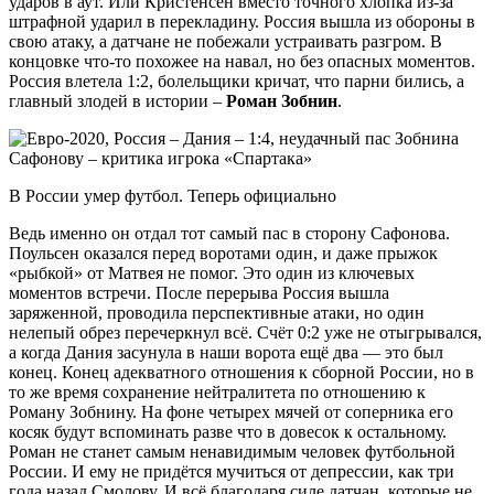
ударов в аут. Или Кристенсен вместо точного хлопка из-за
штрафной ударил в перекладину. Россия вышла из обороны в
свою атаку, а датчане не побежали устраивать разгром. В
концовке что-то похожее на навал, но без опасных моментов.
Россия влетела 1:2, болельщики кричат, что парни бились, а
главный злодей в истории –
Роман Зобнин
.
В России умер футбол. Теперь официально
Ведь именно он отдал тот самый пас в сторону Сафонова.
Поульсен оказался перед воротами один, и даже прыжок
«рыбкой» от Матвея не помог. Это один из ключевых
моментов встречи. После перерыва Россия вышла
заряженной, проводила перспективные атаки, но один
нелепый обрез перечеркнул всё. Счёт 0:2 уже не отыгрывался,
а когда Дания засунула в наши ворота ещё два — это был
конец. Конец адекватного отношения к сборной России, но в
то же время сохранение нейтралитета по отношению к
Роману Зобнину. На фоне четырех мячей от соперника его
косяк будут вспоминать разве что в довесок к остальному.
Роман не станет самым ненавидимым человек футбольной
России. И ему не придётся мучиться от депрессии, как три
года назад Смолову. И всё благодаря силе датчан, которые не