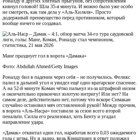
Роналду и других элитных прыгунов, без сопротивления
кивнул головой! Шла 35-я минута. И можно было уже особо
не смотреть, как там дела у «Аль-Хиляля». Просто
додерживай преимущество перед противником, который
вообще ничего не создавал.
Мане празднует гол в ворота «Дамака»
Фото: Abdullah Ahmed/Getty Images
Роналду бил в падении через себя – не получилось. Феликс
палил в дальний угол и увидел ещё одно вратарское спасение.
А на 52-й минуте Коман чётко пальнул из-за штрафной низом
и окончательно прикончил золотую интригу! Или нет? На
самом деле, действительно нет, потому что вскоре Симакан
случайно остановил мяч отставленной рукой! Между прочим,
в ворота «Аль-Насра» поставили за сезон всего второй
пенальти. Силла его реализовал, хоть Бенту и угадал
направление удара.
«Дамак» отквитал один гол, наработав всего 0,03 ожидаемого
гола с игры. Ну и ладно, ведь Криштиану в ответ положил