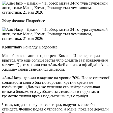
Жоау Феликс Подробнее
Криштиану Роналду Подробнее
Мане бил в касание с прострела Комана. И не переиграл
вратаря, что ещё больше заставляло следить за параллельным
матчем. Где отменили гол «Аль-Фейхи» из-за офсайда! «Аль-
Хиляль» снова становился лидером.
«Аль-Наср» держал владение на уровне 70%. После стартовой
сонливости много бил по воротам, крутил красивые
комбинации. «Дамак» же успешно его нейтрализовывал
низким блоком: его футболисты стелились в подкатах и
грамотно тянули время под смачный гул с трибун.
Что ж, когда не получается с игры, выручить способен
стандарт. Феликс подал с углового, а Мане, пока все держали