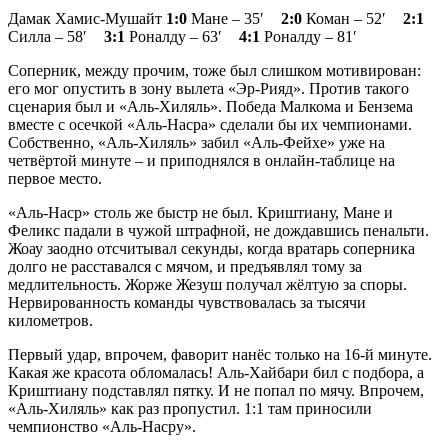
Дамак Хамис-Мушайт
1:0
Мане – 35′
2:0
Коман – 52′
2:1
Силла – 58′
3:1
Роналду – 63′
4:1
Роналду – 81′
Соперник, между прочим, тоже был слишком мотивирован:
его мог опустить в зону вылета «Эр-Рияд». Против такого
сценария был и «Аль-Хиляль». Победа Малкома и Бензема
вместе с осечкой «Аль-Насра» сделали бы их чемпионами.
Собственно, «Аль-Хиляль» забил «Аль-Фейхе» уже на
четвёртой минуте – и приподнялся в онлайн-таблице на
первое место.
«Аль-Наср» столь же быстр не был. Криштиану, Мане и
Феликс падали в чужой штрафной, не дождавшись пенальти.
Жоау заодно отсчитывал секунды, когда вратарь соперника
долго не расставался с мячом, и предъявлял тому за
медлительность. Жорже Жезуш получал жёлтую за споры.
Нервированность команды чувствовалась за тысячи
километров.
Первый удар, впрочем, фаворит нанёс только на 16-й минуте.
Какая же красота обломалась! Аль-Хайбари бил с подбора, а
Криштиану подставлял пятку. И не попал по мячу. Впрочем,
«Аль-Хиляль» как раз пропустил. 1:1 там приносили
чемпионство «Аль-Насру».