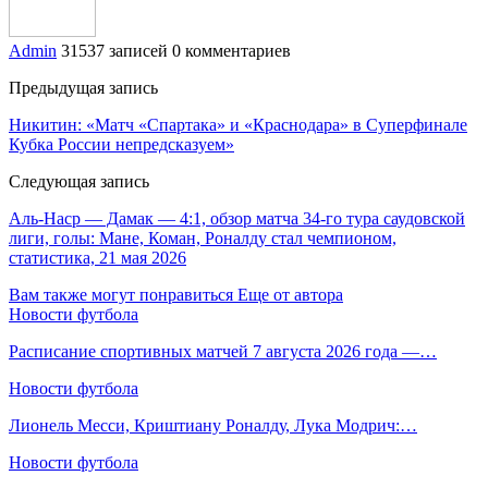
Admin
31537 записей
0 комментариев
Предыдущая запись
Никитин: «Матч «Спартака» и «Краснодара» в Суперфинале
Кубка России непредсказуем»
Следующая запись
Аль-Наср — Дамак — 4:1, обзор матча 34-го тура саудовской
лиги, голы: Мане, Коман, Роналду стал чемпионом,
статистика, 21 мая 2026
Вам также могут понравиться
Еще от автора
Новости футбола
Расписание спортивных матчей 7 августа 2026 года —…
Новости футбола
Лионель Месси, Криштиану Роналду, Лука Модрич:…
Новости футбола