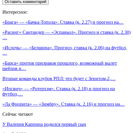
Интересное:
«Брага» — «Бачка-Топола». Ставка (к. 2.27) и прогноз на…
«Расинг» Сантандер — «Эспаньол». Прогноз и ставка (к. 2.30)
…
«Ислочь» — «Белшина». Прогноз, ставка (к. 2.06) на футбол,
…
«Барса» против призраков прошлого, возможный вылет
шейхов и…
Вторые команды клубов РПЛ: что будет с Зенитом-2,…
«Ипсвич» — «Ротерхэм». Ставка (к. 2.18) и прогноз на
футбол,…
«Ла Фиорита» — «Зимбру». Ставка (к. 2.16) и прогноз на…
Сейчас читают
У Валерия Карпина родился первый сын