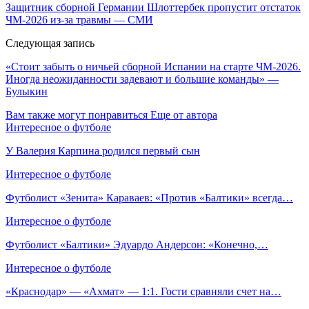
Защитник сборной Германии Шлоттербек пропустит отстаток
ЧМ‑2026 из‑за травмы — СМИ
Следующая запись
«Стоит забыть о ничьей сборной Испании на старте ЧМ‑2026.
Иногда неожиданности задевают и большие команды» —
Булыкин
Вам также могут понравиться
Еще от автора
Интересное о футболе
У Валерия Карпина родился первый сын
Интересное о футболе
Футболист «Зенита» Караваев: «Против «Балтики» всегда…
Интересное о футболе
Футболист «Балтики» Эдуардо Андерсон: «Конечно,…
Интересное о футболе
«Краснодар» — «Ахмат» — 1:1. Гости сравняли счет на…