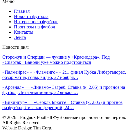
Меню
Главная
Новости футбола
Интересное о футболе
Прогнозы на футбол
Контакты
Лента
Новости дня:
Сторожук и Сперцян — лучшие у «Краснодара». Под
«Спартак» Ваноли уже можно подстроиться
«Палмейрас» – «Фламенго» – 2:1, финал Кубка Либертадорес,
обзор матча, голы, видео, 27 ноября…
«Арсенал» — «Динамо» Загреб. Ставка (к. 2.05) и прогноз на
футбол, Лига чемпионов, 22 января…
«Викингур» — «Серкль Брюгге». Ставка (к. 2.05) и прогноз
на футбол, Лига конференций, 24…
© 2026 - Prognoz-Football Футбольные прогнозы от экспертов.
All Rights Reserved.
Website Design: Tim Corp.