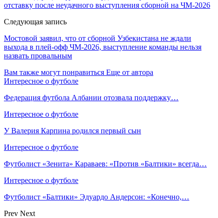
отставку после неудачного выступления сборной на ЧМ‑2026
Следующая запись
Мостовой заявил, что от сборной Узбекистана не ждали
выхода в плей‑офф ЧМ‑2026, выступление команды нельзя
назвать провальным
Вам также могут понравиться
Еще от автора
Интересное о футболе
Федерация футбола Албании отозвала поддержку…
Интересное о футболе
У Валерия Карпина родился первый сын
Интересное о футболе
Футболист «Зенита» Караваев: «Против «Балтики» всегда…
Интересное о футболе
Футболист «Балтики» Эдуардо Андерсон: «Конечно,…
Prev
Next