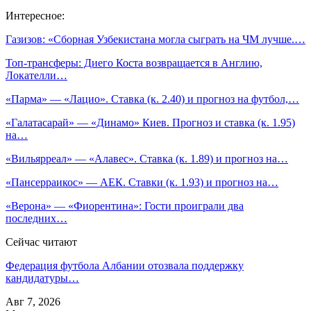
Интересное:
Газизов: «Сборная Узбекистана могла сыграть на ЧМ лучше.…
Топ-трансферы: Диего Коста возвращается в Англию,
Локателли…
«Парма» — «Лацио». Ставка (к. 2.40) и прогноз на футбол,…
«Галатасарай» — «Динамо» Киев. Прогноз и ставка (к. 1.95)
на…
«Вильярреал» — «Алавес». Ставка (к. 1.89) и прогноз на…
«Пансерраикос» — АЕК. Ставки (к. 1.93) и прогноз на…
«Верона» — «Фиорентина»: Гости проиграли два
последних…
Сейчас читают
Федерация футбола Албании отозвала поддержку
кандидатуры…
Авг 7, 2026