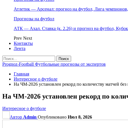
Атлетик — Арсенал: прогноз на футбол, Лига чемпионов, 
Прогнозы на футбол
АТК — Ахал. Ставка (к. 2.26) и прогноз на футбол, Кубо
Prev
Next
Контакты
Лента
Prognoz-Football Футбольные прогнозы от экспертов
Главная
Интересное о футболе
На ЧМ‑2026 установлен рекорд по количеству матчей без 
На ЧМ‑2026 установлен рекорд по колич
Интересное о футболе
Автор
Admin
Опубликовано
Июл 8, 2026