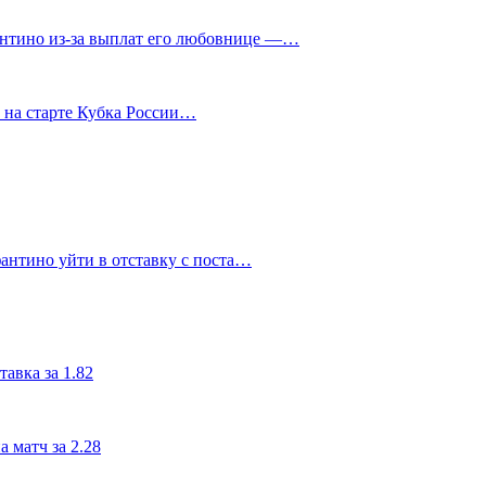
нтино из‑за выплат его любовнице —…
у на старте Кубка России…
антино уйти в отставку с поста…
авка за 1.82
 матч за 2.28