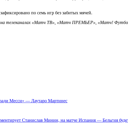
 зафиксировано по семь игр без забитых мячей.
а телеканалах «Матч ТВ», «Матч ПРЕМЬЕР», «Матч! Футбол 1»,
и ради Месси» — Лаутаро Мартинес
ентирует Станислав Минин, на матче Испания — Бельгия будет