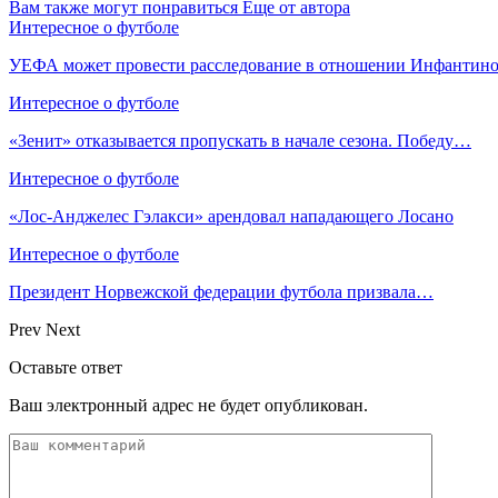
Вам также могут понравиться
Еще от автора
Интересное о футболе
УЕФА может провести расследование в отношении Инфанти
Интересное о футболе
«Зенит» отказывается пропускать в начале сезона. Победу…
Интересное о футболе
«Лос‑Анджелес Гэлакси» арендовал нападающего Лосано
Интересное о футболе
Президент Норвежской федерации футбола призвала…
Prev
Next
Оставьте ответ
Ваш электронный адрес не будет опубликован.