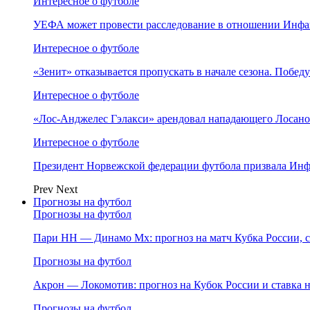
Интересное о футболе
УЕФА может провести расследование в отношении Инфа
Интересное о футболе
«Зенит» отказывается пропускать в начале сезона. Побед
Интересное о футболе
«Лос‑Анджелес Гэлакси» арендовал нападающего Лосано
Интересное о футболе
Президент Норвежской федерации футбола призвала Инф
Prev
Next
Прогнозы на футбол
Прогнозы на футбол
Пари НН — Динамо Мх: прогноз на матч Кубка России, ст
Прогнозы на футбол
Акрон — Локомотив: прогноз на Кубок России и ставка на
Прогнозы на футбол