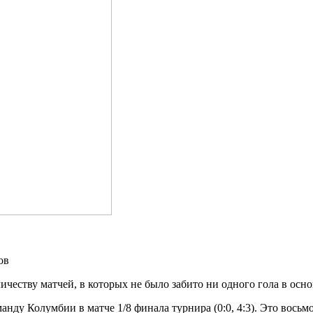
ичеству матчей, в которых не было забито ни одного гола в осн
нду Колумбии в матче 1/8 финала турнира (0:0, 4:3). Это восьм