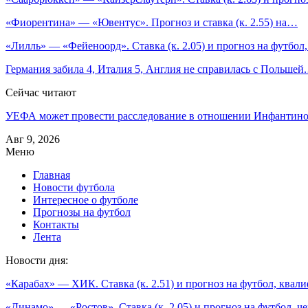
«Фиорентина» — «Ювентус». Прогноз и ставка (к. 2.55) на…
«Лилль» — «Фейеноорд». Ставка (к. 2.05) и прогноз на футбо
Германия забила 4, Италия 5, Англия не справилась с Польшей
Сейчас читают
УЕФА может провести расследование в отношении Инфанти
Авг 9, 2026
Меню
Главная
Новости футбола
Интересное о футболе
Прогнозы на футбол
Контакты
Лента
Новости дня:
«Карабах» — ХИК. Ставка (к. 2.51) и прогноз на футбол, ква
«Динамо» — «Ростов». Ставка (к. 2.05) и прогноз на футбол, ч