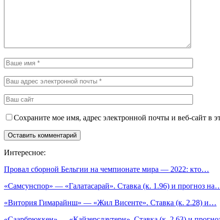
Сохраните мое имя, адрес электронной почты и веб-сайт в э
Интересное:
Провал сборной Бельгии на чемпионате мира — 2022: кто…
«Самсунспор» — «Галатасарай». Ставка (к. 1.96) и прогноз на
«Витория Гимарайнш» — «Жил Висенте». Ставка (к. 2.28) и…
«Саарбрюккен» — «Кайзерслаутерн». Ставка (к. 2.63) и прогн