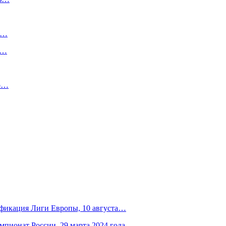
л,…
.…
но…
лификация Лиги Европы, 10 августа…
емпионат России, 29 марта 2024 года