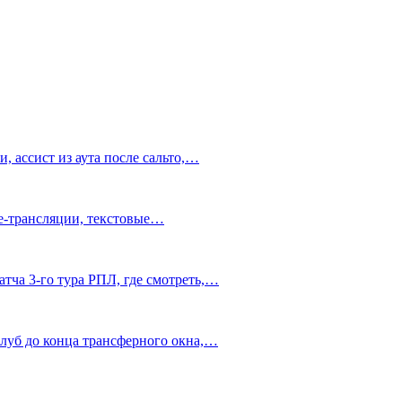
 ассист из аута после сальто,…
ve-трансляции, текстовые…
тча 3-го тура РПЛ, где смотреть,…
клуб до конца трансферного окна,…