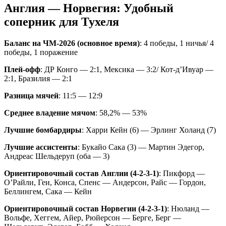
Англия — Норвегия: Удобный
соперник для Тухеля
Баланс на ЧМ-2026 (основное время)
: 4 победы, 1 ничья/ 4
победы, 1 поражение
Плей-офф
: ДР Конго — 2:1, Мексика — 3:2/ Кот-д’Ивуар —
2:1, Бразилия — 2:1
Разница мячей
: 11:5 — 12:9
Среднее владение мячом
: 58,2% — 53%
Лучшие бомбардиры
: Харри Кейн (6) — Эрлинг Холанд (7)
Лучшие ассистенты
: Букайо Сака (3) — Мартин Эдегор,
Андреас Шельдеруп (оба — 3)
Ориентировочный состав Англии (4-2-3-1)
: Пикфорд —
О’Райли, Геи, Конса, Спенс — Андерсон, Райс — Гордон,
Беллингем, Сака — Кейн
Ориентировочный состав Норвегии (4-2-3-1)
: Нюланд —
Вольфе, Хеггем, Айер, Рюйерсон — Берге, Берг —