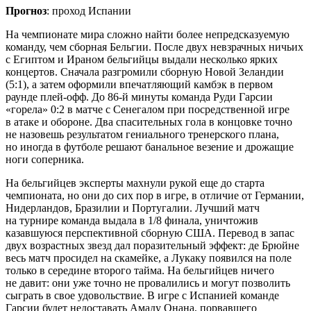
Прогноз
: проход Испании
На чемпионате мира сложно найти более непредсказуемую
команду, чем сборная Бельгии. После двух невзрачных ничьих
с Египтом и Ираном бельгийцы выдали несколько ярких
концертов. Сначала разгромили сборную Новой Зеландии
(5:1), а затем оформили впечатляющий камбэк в первом
раунде плей-офф. До 86-й минуты команда Руди Гарсии
«горела» 0:2 в матче с Сенегалом при посредственной игре
в атаке и обороне. Два спасительных гола в концовке точно
не назовешь результатом гениального тренерского плана,
но иногда в футболе решают банальное везение и дрожащие
ноги соперника.
На бельгийцев эксперты махнули рукой еще до старта
чемпионата, но они до сих пор в игре, в отличие от Германии,
Нидерландов, Бразилии и Португалии. Лучший матч
на турнире команда выдала в 1/8 финала, уничтожив
казавшуюся перспективной сборную США. Перевод в запас
двух возрастных звезд дал поразительный эффект: де Брюйне
весь матч просидел на скамейке, а Лукаку появился на поле
только в середине второго тайма. На бельгийцев ничего
не давит: они уже точно не провалились и могут позволить
сыграть в свое удовольствие. В игре с Испанией команде
Гарсии будет недоставать Амаду Онана, порвавшего