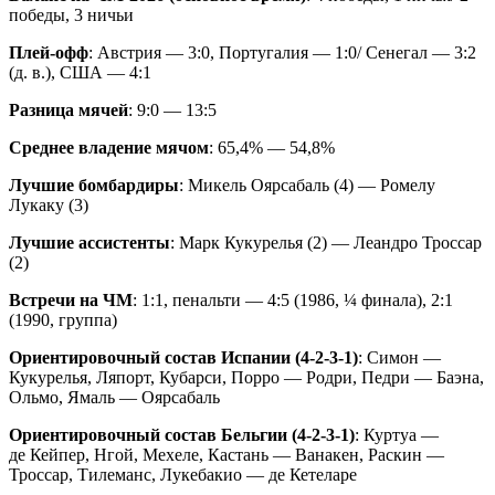
победы, 3 ничьи
Плей-офф
: Австрия — 3:0, Португалия — 1:0/ Сенегал — 3:2
(д. в.), США — 4:1
Разница мячей
: 9:0 — 13:5
Среднее владение мячом
: 65,4% — 54,8%
Лучшие бомбардиры
: Микель Оярсабаль (4) — Ромелу
Лукаку (3)
Лучшие ассистенты
: Марк Кукурелья (2) — Леандро Троссар
(2)
Встречи на ЧМ
: 1:1, пенальти — 4:5 (1986, ¼ финала), 2:1
(1990, группа)
Ориентировочный состав Испании (4-2-3-1)
: Симон —
Кукурелья, Ляпорт, Кубарси, Порро — Родри, Педри — Баэна,
Ольмо, Ямаль — Оярсабаль
Ориентировочный состав Бельгии (4-2-3-1)
: Куртуа —
де Кейпер, Нгой, Мехеле, Кастань — Ванакен, Раскин —
Троссар, Тилеманс, Лукебакио — де Кетеларе