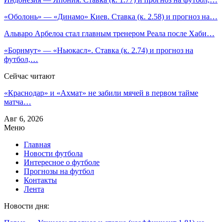
«Оболонь» — «Динамо» Киев. Ставка (к. 2.58) и прогноз на…
Альваро Арбелоа стал главным тренером Реала после Хаби…
«Борнмут» — «Ньюкасл». Ставка (к. 2.74) и прогноз на
футбол,…
Сейчас читают
«Краснодар» и «Ахмат» не забили мячей в первом тайме
матча…
Авг 6, 2026
Меню
Главная
Новости футбола
Интересное о футболе
Прогнозы на футбол
Контакты
Лента
Новости дня: