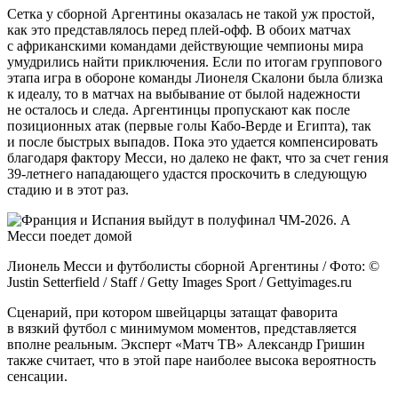
Сетка у сборной Аргентины оказалась не такой уж простой,
как это представлялось перед плей-офф. В обоих матчах
с африканскими командами действующие чемпионы мира
умудрились найти приключения. Если по итогам группового
этапа игра в обороне команды Лионеля Скалони была близка
к идеалу, то в матчах на выбывание от былой надежности
не осталось и следа. Аргентинцы пропускают как после
позиционных атак (первые голы Кабо-Верде и Египта), так
и после быстрых выпадов. Пока это удается компенсировать
благодаря фактору Месси, но далеко не факт, что за счет гения
39-летнего нападающего удастся проскочить в следующую
стадию и в этот раз.
Лионель Месси и футболисты сборной Аргентины / Фото: ©
Justin Setterfield / Staff / Getty Images Sport / Gettyimages.ru
Сценарий, при котором швейцарцы затащат фаворита
в вязкий футбол с минимумом моментов, представляется
вполне реальным. Эксперт «Матч ТВ» Александр Гришин
также считает, что в этой паре наиболее высока вероятность
сенсации.