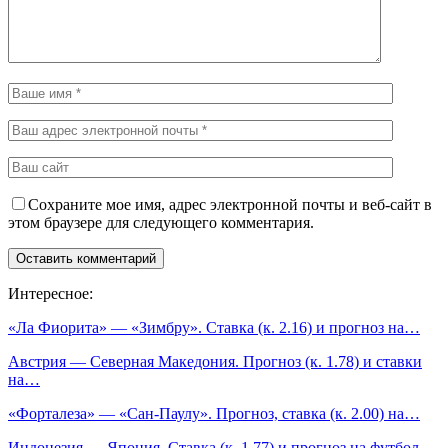
Сохраните мое имя, адрес электронной почты и веб-сайт в
этом браузере для следующего комментария.
Интересное:
«Ла Фиорита» — «Зимбру». Ставка (к. 2.16) и прогноз на…
Австрия — Северная Македония. Прогноз (к. 1.78) и ставки
на…
«Форталеза» — «Сан-Паулу». Прогноз, ставка (к. 2.00) на…
Индонезия — Япония. Ставка (к. 1.77) и прогноз на футбол,…