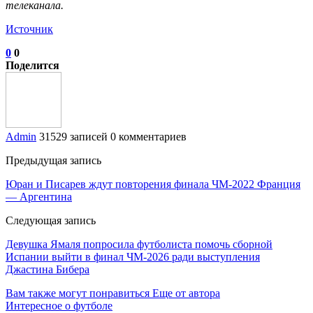
телеканала.
Источник
0
0
Поделится
Admin
31529 записей
0 комментариев
Предыдущая запись
Юран и Писарев ждут повторения финала ЧМ‑2022 Франция
— Аргентина
Следующая запись
Девушка Ямаля попросила футболиста помочь сборной
Испании выйти в финал ЧМ‑2026 ради выступления
Джастина Бибера
Вам также могут понравиться
Еще от автора
Интересное о футболе