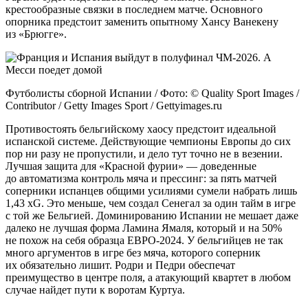
крестообразные связки в последнем матче. Основного
опорника предстоит заменить опытному Хансу Ванекену
из «Брюгге».
Футболисты сборной Испании / Фото: © Quality Sport Images /
Contributor / Getty Images Sport / Gettyimages.ru
Противостоять бельгийскому хаосу предстоит идеальной
испанской системе. Действующие чемпионы Европы до сих
пор ни разу не пропустили, и дело тут точно не в везении.
Лучшая защита для «Красной фурии» — доведенные
до автоматизма контроль мяча и прессинг: за пять матчей
соперники испанцев общими усилиями сумели набрать лишь
1,43 xG. Это меньше, чем создал Сенегал за один тайм в игре
с той же Бельгией. Доминированию Испании не мешает даже
далеко не лучшая форма Ламина Ямаля, который и на 50%
не похож на себя образца ЕВРО-2024. У бельгийцев не так
много аргументов в игре без мяча, которого соперник
их обязательно лишит. Родри и Педри обеспечат
преимущество в центре поля, а атакующий квартет в любом
случае найдет пути к воротам Куртуа.