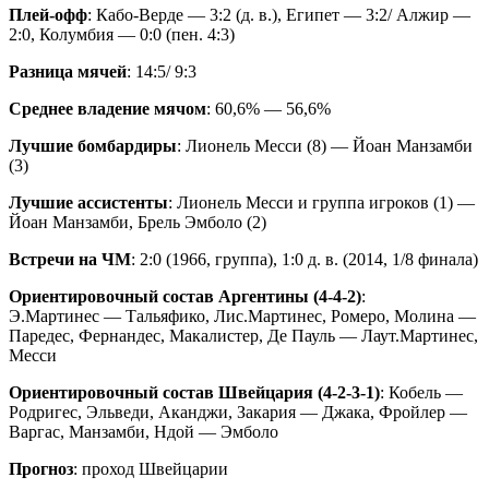
Плей-офф
: Кабо-Верде — 3:2 (д. в.), Египет — 3:2/ Алжир —
2:0, Колумбия — 0:0 (пен. 4:3)
Разница мячей
: 14:5/ 9:3
Среднее владение мячом
: 60,6% — 56,6%
Лучшие бомбардиры
: Лионель Месси (8) — Йоан Манзамби
(3)
Лучшие ассистенты
: Лионель Месси и группа игроков (1) —
Йоан Манзамби, Брель Эмболо (2)
Встречи на ЧМ
: 2:0 (1966, группа), 1:0 д. в. (2014, 1/8 финала)
Ориентировочный состав Аргентины (4-4-2)
:
Э.Мартинес — Тальяфико, Лис.Мартинес, Ромеро, Молина —
Паредес, Фернандес, Макалистер, Де Пауль — Лаут.Мартинес,
Месси
Ориентировочный состав Швейцария (4-2-3-1)
: Кобель —
Родригес, Эльведи, Аканджи, Закария — Джака, Фройлер —
Варгас, Манзамби, Ндой — Эмболо
Прогноз
: проход Швейцарии