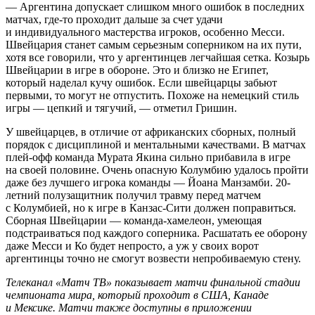
— Аргентина допускает слишком много ошибок в последних
матчах, где‑то проходит дальше за счет удачи
и индивидуального мастерства игроков, особенно Месси.
Швейцария станет самым серьезным соперником на их пути,
хотя все говорили, что у аргентинцев легчайшая сетка. Козырь
Швейцарии в игре в обороне. Это и близко не Египет,
который наделал кучу ошибок. Если швейцарцы забьют
первыми, то могут не отпустить. Похоже на немецкий стиль
игры — цепкий и тягучий, — отметил Гришин.
У швейцарцев, в отличие от африканских сборных, полный
порядок с дисциплиной и ментальными качествами. В матчах
плей-офф команда Мурата Якина сильно прибавила в игре
на своей половине. Очень опасную Колумбию удалось пройти
даже без лучшего игрока команды — Йоана Манзамби. 20-
летний полузащитник получил травму перед матчем
с Колумбией, но к игре в Канзас-Сити должен поправиться.
Сборная Швейцарии — команда-хамелеон, умеющая
подстраиваться под каждого соперника. Расшатать ее оборону
даже Месси и Ко будет непросто, а уж у своих ворот
аргентинцы точно не смогут возвести непробиваемую стену.
Телеканал «Матч ТВ» показывает матчи финальной стадии
чемпионата мира, который проходит в США, Канаде
и Мексике. Матчи также доступны в приложении