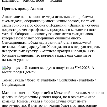
Шельдеруп, Эдегор, Бобб — Холанд
Прогноз
: проход Англии
Англичане на чемпионате мира испытывали проблемы
с командами, обороняющимися низким блоком, но такой
стиль точно не про сборную Норвегии. «Викинги» сумели
догрести до четвертьфинала, пропуская в каждом из пяти
матчей. Оборона — самое уязвимое место скандинавов,
которые позволяют соперникам слишком много.
Сенсационная победа над Бразилией стала возможной
не только благодаря дублю Холанда, но и в первую очередь
невероятному куражу 35-летнего вратаря Нюланда. Есть
большие сомнения, что ветеран выдаст еще один матч
на таком уровне.
Томас Тухель / Фото: © NurPhoto / Contributor / NurPhoto /
Gettyimages.ru
Матчи англичан с Хорватией и Мексикой показали, что и они
далеко не безупречны у своих ворот, но в открытой игре
команда Томаса Тухеля в любом случае будет иметь
преимущество. В центре внимания будет противостояние