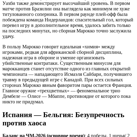
Уахби также демонстрирует высочайший уровень. В первом
матче против Бразилии она выглядела как минимум не хуже
титулованного соперника. В первом раунде плей-офф была
побеждена команда Нидерландов: спасительный гол, который
перевел игру в дополнительное время, удалось забить только
на последних минутах, но сборная Марокко точно заслужила
удачу.
В пользу Марокко говорит идеальная «химия» между
игроками, редкая для африканской сборной дисциплина,
надежная игра в обороне и умение организовать
убийственные контратаки. Существенным минусом для
марокканцев станет отсутствие одного из главных открытий
чемпионата — нападающего Исмаэля Сайбари, получившего
травму в предыдущей игре с Канадой. При всех сильных
сторонах Марокко явным фаворитом пары остается Франция.
Главное оружие «трехцветных» — феноменальное трио
Дембеле — Олисе — Мбаппе, противоядие от которого пока
никто не придумал.
Испания — Бельгия: Безупречность
против хаоса
Баланс на ЧМ-2026 (основное время)
: 4 победы, 1 ничья/ 2