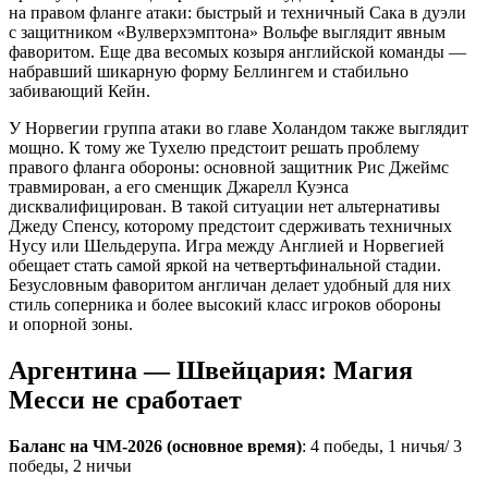
на правом фланге атаки: быстрый и техничный Сака в дуэли
с защитником «Вулверхэмптона» Вольфе выглядит явным
фаворитом. Еще два весомых козыря английской команды —
набравший шикарную форму Беллингем и стабильно
забивающий Кейн.
У Норвегии группа атаки во главе Холандом также выглядит
мощно. К тому же Тухелю предстоит решать проблему
правого фланга обороны: основной защитник Рис Джеймс
травмирован, а его сменщик Джарелл Куэнса
дисквалифицирован. В такой ситуации нет альтернативы
Джеду Спенсу, которому предстоит сдерживать техничных
Нусу или Шельдерупа. Игра между Англией и Норвегией
обещает стать самой яркой на четвертьфинальной стадии.
Безусловным фаворитом англичан делает удобный для них
стиль соперника и более высокий класс игроков обороны
и опорной зоны.
Аргентина — Швейцария: Магия
Месси не сработает
Баланс на ЧМ-2026 (основное время)
: 4 победы, 1 ничья/ 3
победы, 2 ничьи