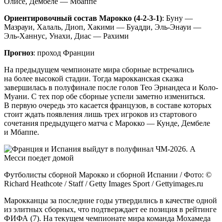
Олисе, Дембеле — Мбаппе
Ориентировочный состав Марокко (4-2-3-1)
: Буну —
Мазрауи, Халаль, Диоп, Хакими — Буадди, Эль-Энауи —
Эль-Ханнус, Унахи, Диас — Рахими
Прогноз
: проход Франции
На предыдущем чемпионате мира сборные встречались
на более высокой стадии. Тогда марокканская сказка
завершилась в полуфинале после голов Тео Эрнандеса и Коло-
Муани. С тех пор обе сборные успели заметно измениться.
В первую очередь это касается французов, в составе которых
стоит ждать появления лишь трех игроков из стартового
сочетания предыдущего матча с Марокко — Кунде, Дембеле
и Мбаппе.
Футболисты сборной Марокко и сборной Испании / Фото: ©
Richard Heathcote / Staff / Getty Images Sport / Gettyimages.ru
Марокканцы за последние годы утвердились в качестве одной
из элитных сборных, что подтверждает ее позиция в рейтинге
ФИФА (7). На текущем чемпионате мира команда Мохамеда