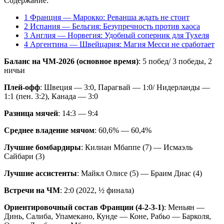
Содержание:
1
Франция — Марокко: Реванша ждать не стоит
2
Испания — Бельгия: Безупречность против хаоса
3
Англия — Норвегия: Удобный соперник для Тухеля
4
Аргентина — Швейцария: Магия Месси не сработает
Баланс на ЧМ-2026 (основное время)
: 5 побед/ 3 победы, 2
ничьи
Плей-офф
: Швеция — 3:0, Парагвай — 1:0/ Нидерланды —
1:1 (пен. 3:2), Канада — 3:0
Разница мячей
: 14:3 — 9:4
Среднее владение мячом
: 60,6% — 60,4%
Лучшие бомбардиры
: Килиан Мбаппе (7) — Исмаэль
Сайбари (3)
Лучшие ассистенты
: Майкл Олисе (5) — Браим Диас (4)
Встречи на ЧМ
: 2:0 (2022, ½ финала)
Ориентировочный состав Франции (4-2-3-1)
: Меньян —
Динь, Салиба, Упамекано, Кунде — Коне, Рабьо — Барколя,