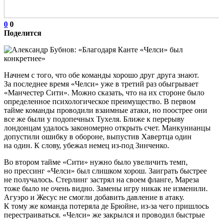
0
0
Поделится
Начнем с того, что обе команды хорошо друг друга знают.
За последнее время «Челси» уже в третий раз обыгрывает
«Манчестер Сити». Можно сказать, что на их стороне было
определенное психологическое преимущество. В первом
тайме команды проводили взаимные атаки, но поострее они
все же были у подопечных Тухеля. Ближе к перерыву
лондонцам удалось закономерно открыть счет. Манкунианцы
допустили ошибку в обороне, выпустив Хавертца один
на один. К слову, убежал немец из-под Зинченко.
Во втором тайме «Сити» нужно было увеличить темп,
но прессинг «Челси» был слишком хорош. Заиграть быстрее
не получалось. Стерлинг застрял на своем фланге, Мареза
тоже было не очень видно. Замены игру никак не изменили.
Агуэро и Жесус не смогли добавить давление в атаку.
К тому же команда потеряла де Брюйне, из-за чего пришлось
перестраиваться. «Челси» же закрылся и проводил быстрые