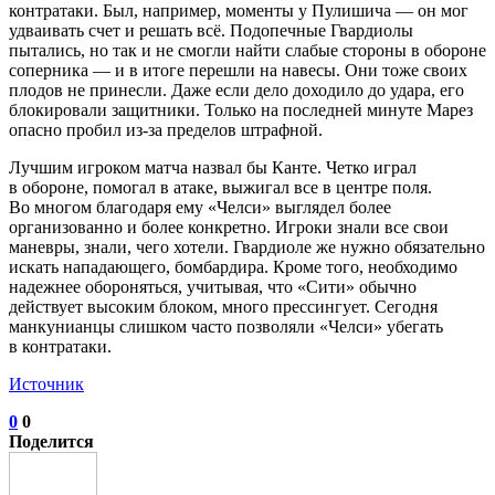
контратаки. Был, например, моменты у Пулишича — он мог
удваивать счет и решать всё. Подопечные Гвардиолы
пытались, но так и не смогли найти слабые стороны в обороне
соперника — и в итоге перешли на навесы. Они тоже своих
плодов не принесли. Даже если дело доходило до удара, его
блокировали защитники. Только на последней минуте Марез
опасно пробил из-за пределов штрафной.
Лучшим игроком матча назвал бы Канте. Четко играл
в обороне, помогал в атаке, выжигал все в центре поля.
Во многом благодаря ему «Челси» выглядел более
организованно и более конкретно. Игроки знали все свои
маневры, знали, чего хотели. Гвардиоле же нужно обязательно
искать нападающего, бомбардира. Кроме того, необходимо
надежнее обороняться, учитывая, что «Сити» обычно
действует высоким блоком, много прессингует. Сегодня
манкунианцы слишком часто позволяли «Челси» убегать
в контратаки.
Источник
0
0
Поделится