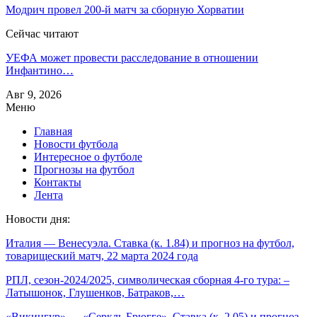
Модрич провел 200‑й матч за сборную Хорватии
Сейчас читают
УЕФА может провести расследование в отношении
Инфантино…
Авг 9, 2026
Меню
Главная
Новости футбола
Интересное о футболе
Прогнозы на футбол
Контакты
Лента
Новости дня:
Италия — Венесуэла. Ставка (к. 1.84) и прогноз на футбол,
товарищеский матч, 22 марта 2024 года
РПЛ, сезон-2024/2025, символическая сборная 4-го тура: –
Латышонок, Глушенков, Батраков,…
«Викингур» — «Серкль Брюгге». Ставка (к. 2.05) и прогноз