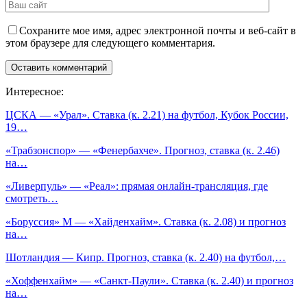
Сохраните мое имя, адрес электронной почты и веб-сайт в
этом браузере для следующего комментария.
Интересное:
ЦСКА — «Урал». Ставка (к. 2.21) на футбол, Кубок России,
19…
«Трабзонспор» — «Фенербахче». Прогноз, ставка (к. 2.46)
на…
«Ливерпуль» — «Реал»: прямая онлайн-трансляция, где
смотреть…
«Боруссия» М — «Хайденхайм». Ставка (к. 2.08) и прогноз
на…
Шотландия — Кипр. Прогноз, ставка (к. 2.40) на футбол,…
«Хоффенхайм» — «Санкт-Паули». Ставка (к. 2.40) и прогноз
на…